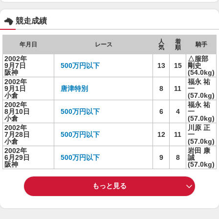
競走成績
人
着
年月日
レース
騎手
気
順
2002年
△服部
9月7日
500万円以下
13
15
剛史
阪神
(54.0kg)
2002年
福永 祐
9月1日
唐津特別
8
11
一
小倉
(57.0kg)
2002年
福永 祐
8月10日
500万円以下
6
4
一
小倉
(57.0kg)
2002年
川原 正
7月28日
500万円以下
12
11
一
小倉
(57.0kg)
2002年
岩田 康
6月29日
500万円以下
9
8
誠
阪神
(57.0kg)
もっと見る