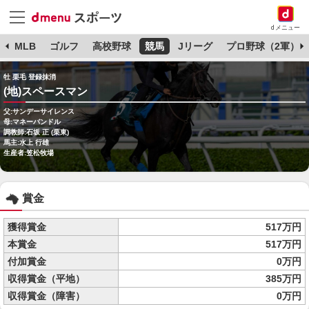
dメニュー
球
MLB
ゴルフ
高校野球
競馬
Jリーグ
プロ野球（2軍）
牡 栗毛 登録抹消
(地)スペースマン
父:サンデーサイレンス
母:マネーバンドル
調教師:石坂 正 (栗東)
馬主:水上 行雄
生産者:笠松牧場
賞金
獲得賞金
517万円
本賞金
517万円
付加賞金
0万円
収得賞金（平地）
385万円
収得賞金（障害）
0万円