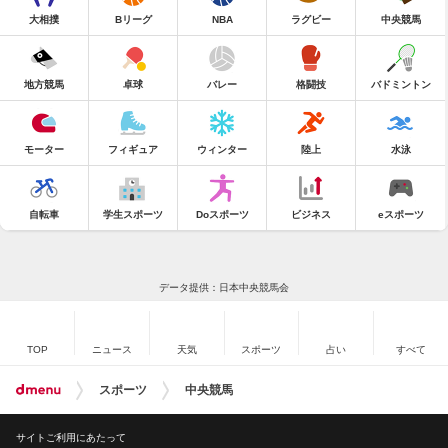
大相撲
Bリーグ
NBA
ラグビー
中央競馬
地方競馬
卓球
バレー
格闘技
バドミントン
モーター
フィギュア
ウィンター
陸上
水泳
自転車
学生スポーツ
Doスポーツ
ビジネス
eスポーツ
データ提供：日本中央競馬会
TOP
ニュース
天気
スポーツ
占い
すべて
スポーツ
中央競馬
サイトご利用にあたって