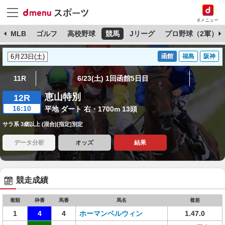
dメニュー
球
MLB
ゴルフ
高校野球
競馬
Jリーグ
プロ野球（2軍）
函館
福島
阪神
11R
6/23(土) 1回函館5日目
恵山特別
12R
16:10
平地 ダート 右・1700m 13頭
サラ系 3歳以上 (混合)[指定]別定
データ分析
オッズ
結果
競走成績
着順
枠番
馬番
馬名
着差
1
4
4
ホーマンベルウィン
1.47.0