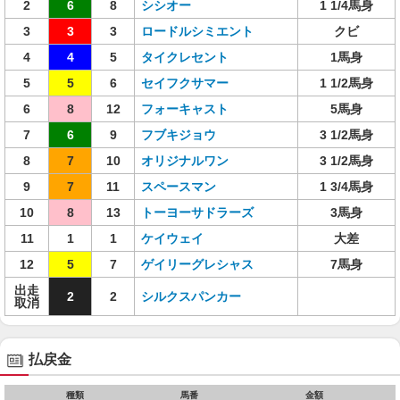
2
6
8
シシオー
1 1/4馬身
3
3
3
ロードルシミエント
クビ
4
4
5
タイクレセント
1馬身
5
5
6
セイフクサマー
1 1/2馬身
6
8
12
フォーキャスト
5馬身
7
6
9
フブキジョウ
3 1/2馬身
8
7
10
オリジナルワン
3 1/2馬身
9
7
11
スペースマン
1 3/4馬身
10
8
13
トーヨーサドラーズ
3馬身
11
1
1
ケイウェイ
大差
12
5
7
ゲイリーグレシャス
7馬身
出走
2
2
シルクスパンカー
取消
払戻金
種類
馬番
金額