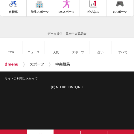
自転車
学生スポーツ
Doスポーツ
ビジネス
eスポーツ
データ提供：日本中央競馬会
TOP
ニュース
天気
スポーツ
占い
すべて
スポーツ
中央競馬
サイトご利用にあたって
(C) NTT DOCOMO, INC.