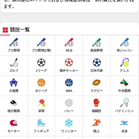
ます。
競技一覧
プロ野球
プロ野球(2軍)
MLB
高校野球
侍ジャパン
ゴルフ
Jリーグ
海外サッカー
日本代表
テニス
大相撲
Bリーグ
NBA
ラグビー
中央競馬
地方競馬
卓球
バレー
格闘技
バドミントン
モーター
フィギュア
ウィンター
陸上
水泳