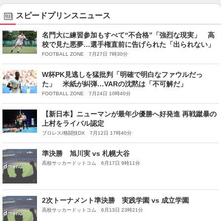
スピードプリンスニュース
名門大に練習参加もすべて“不合格”「強烈な現実」 高
校で見た悪夢…選手権直前に告げられた「出られない」
FOOTBALL ZONE 7月27日 7時30分
W杯PK見逃しを猛批判「明確で明白なファウルだっ
た」 米紙が糾弾…VARの沈黙は「不可解だ」
FOOTBALL ZONE 7月24日 10時40分
【新日本】ニューマンが最年少優勝へ好発進 再戦蹴暴の
上村をライバル認定
プロレス/格闘技DX 7月12日 17時40分
準決勝 旭川実 vs 札幌大谷
高校サッカードットコム 6月17日 9時11分
2次トーナメント準決勝 実践学園 vs 成立学園
高校サッカードットコム 6月13日 23時21分