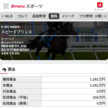
dメニュー
球
MLB
ゴルフ
高校野球
競馬
Jリーグ
プロ野球（2軍）
牡 鹿毛 登録抹消
スピードプリンス
父:ワージブ
母:スピードアクセス
調教師:飯塚 好次 (美浦)
馬主:市川不動産 株式会社
生産者:下村 武光
賞金
獲得賞金
1,281万円
本賞金
1,281万円
付加賞金
0万円
収得賞金（平地）
200万円
収得賞金（障害）
0万円