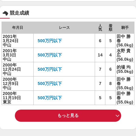
競走成績
人
着
年月日
レース
騎手
気
順
2001年
田中 勝
3月24日
500万円以下
6
5
春
中山
(56.0kg)
2001年
水野 貴
3月3日
500万円以下
14
4
広
中山
(56.0kg)
2000年
的場 均
12月24日
500万円以下
7
6
(55.0kg)
中山
2000年
田中 勝
12月9日
500万円以下
7
8
春
中山
(55.0kg)
2000年
田中 勝
11月19日
500万円以下
5
5
春
東京
(55.0kg)
もっと見る