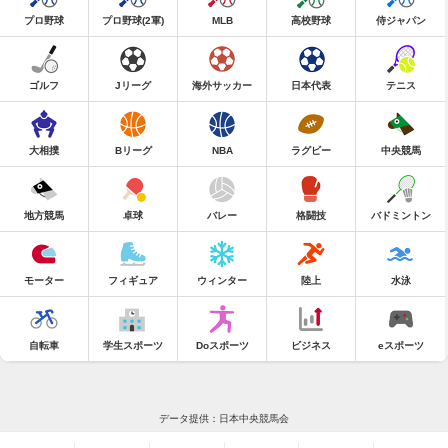
プロ野球
プロ野球(2軍)
MLB
高校野球
侍ジャパン
ゴルフ
Jリーグ
海外サッカー
日本代表
テニス
大相撲
Bリーグ
NBA
ラグビー
中央競馬
地方競馬
卓球
バレー
格闘技
バドミントン
モーター
フィギュア
ウィンター
陸上
水泳
自転車
学生スポーツ
Doスポーツ
ビジネス
eスポーツ
データ提供：日本中央競馬会