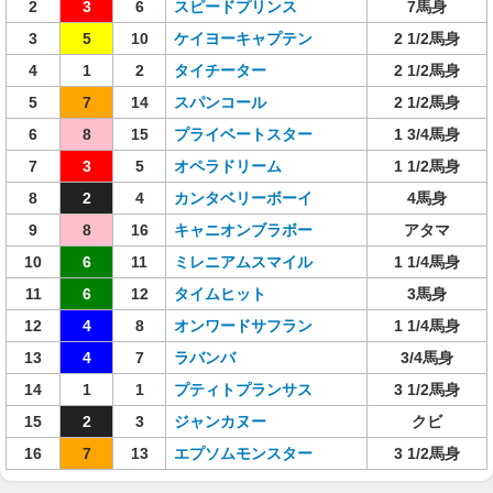
2
3
6
スピードプリンス
7馬身
3
5
10
ケイヨーキャプテン
2 1/2馬身
4
1
2
タイチーター
2 1/2馬身
5
7
14
スパンコール
2 1/2馬身
6
8
15
プライベートスター
1 3/4馬身
7
3
5
オペラドリーム
1 1/2馬身
8
2
4
カンタベリーボーイ
4馬身
9
8
16
キャニオンブラボー
アタマ
10
6
11
ミレニアムスマイル
1 1/4馬身
11
6
12
タイムヒット
3馬身
12
4
8
オンワードサフラン
1 1/4馬身
13
4
7
ラバンバ
3/4馬身
14
1
1
プティトプランサス
3 1/2馬身
15
2
3
ジャンカヌー
クビ
16
7
13
エプソムモンスター
3 1/2馬身