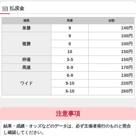
払戻金
種類
馬番
金額
単勝
9
140円
9
100円
複勝
6
100円
10
150円
枠連
3-5
150円
馬連
6-9
170円
6-9
130円
ワイド
9-10
220円
6-10
260円
注意事項
結果・成績・オッズなどのデータは、必ず主催者発行のものと照合
し確認してください。