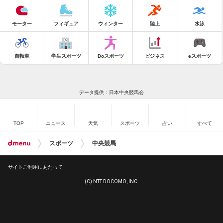
モーター
フィギュア
ウィンター
陸上
水泳
自転車
学生スポーツ
Doスポーツ
ビジネス
eスポーツ
データ提供：日本中央競馬会
TOP
ニュース
天気
スポーツ
占い
すべて
スポーツ
中央競馬
サイトご利用にあたって
(C) NTT DOCOMO, INC.