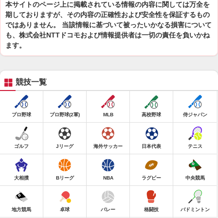
本サイトのページ上に掲載されている情報の内容に関しては万全を
期しておりますが、その内容の正確性および安全性を保証するもの
ではありません。 当該情報に基づいて被ったいかなる損害について
も、株式会社NTTドコモおよび情報提供者は一切の責任を負いかね
ます。
競技一覧
プロ野球
プロ野球(2軍)
MLB
高校野球
侍ジャパン
ゴルフ
Jリーグ
海外サッカー
日本代表
テニス
大相撲
Bリーグ
NBA
ラグビー
中央競馬
地方競馬
卓球
バレー
格闘技
バドミントン