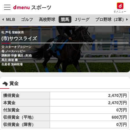
dメニュー
球
MLB
ゴルフ
高校野球
競馬
Jリーグ
プロ野球（2軍）
牝 芦毛 登録抹消
(市)サウスライズ
父:スターオブコジーン
母:ノースハッピー
調教師:宗像 義忠 (美浦)
馬主:南波 壽
生産者:加納牧場
賞金
獲得賞金
2,470万円
本賞金
2,470万円
付加賞金
0万円
収得賞金（平地）
600万円
収得賞金（障害）
0万円