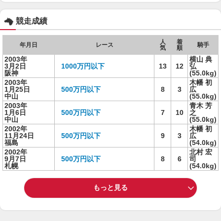
競走成績
人
着
年月日
レース
騎手
気
順
2003年
横山 典
3月2日
1000万円以下
13
12
弘
阪神
(55.0kg)
2003年
木幡 初
1月25日
500万円以下
8
3
広
中山
(55.0kg)
2003年
青木 芳
1月6日
500万円以下
7
10
之
中山
(55.0kg)
2002年
木幡 初
11月24日
500万円以下
9
3
広
福島
(54.0kg)
2002年
北村 宏
9月7日
500万円以下
8
6
司
札幌
(54.0kg)
もっと見る