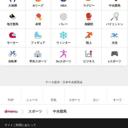
大相撲
Bリーグ
NBA
ラグビー
中央競馬
地方競馬
卓球
バレー
格闘技
バドミントン
モーター
フィギュア
ウィンター
陸上
水泳
自転車
学生スポーツ
Doスポーツ
ビジネス
eスポーツ
データ提供：日本中央競馬会
TOP
ニュース
天気
スポーツ
占い
すべて
スポーツ
中央競馬
サイトご利用にあたって