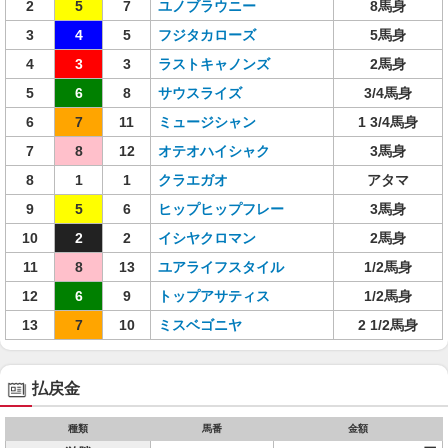
2
5
7
ユノブラウニー
8馬身
3
4
5
フジタカローズ
5馬身
4
3
3
ラストキャノンズ
2馬身
5
6
8
サウスライズ
3/4馬身
6
7
11
ミュージシャン
1 3/4馬身
7
8
12
オテオハイシャク
3馬身
8
1
1
クラエガオ
アタマ
9
5
6
ヒップヒップフレー
3馬身
10
2
2
イシヤクロマン
2馬身
11
8
13
ユアライフスタイル
1/2馬身
12
6
9
トップアサティス
1/2馬身
13
7
10
ミスベゴニヤ
2 1/2馬身
払戻金
種類
馬番
金額