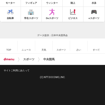
モーター
フィギュア
ウィンター
陸上
水泳
自転車
学生スポーツ
Doスポーツ
ビジネス
eスポーツ
データ提供：日本中央競馬会
TOP
ニュース
天気
スポーツ
占い
すべて
スポーツ
中央競馬
サイトご利用にあたって
(C) NTT DOCOMO, INC.