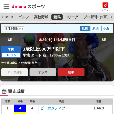
dメニュー
球
MLB
ゴルフ
高校野球
競馬
Jリーグ
プロ野球（2軍）
札幌
新潟
小倉
6R
8/24(土) 1回札幌5日目
8R
3歳以上500万円以下
7R
13:15
平地 ダート 右・1700m 13頭
サラ系 3歳以上 牝(特指)別定
データ分析
オッズ
結果
競走成績
着順
枠番
馬番
馬名
着差
1
4
4
ビーポジティブ
1.44.3