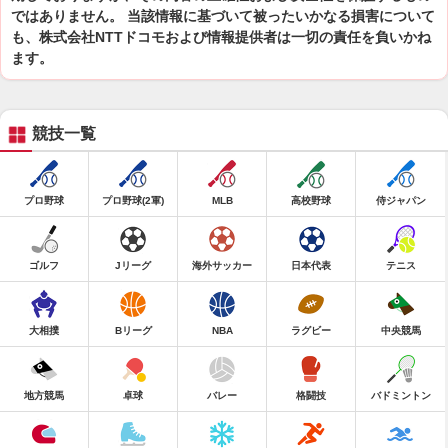
ではありません。 当該情報に基づいて被ったいかなる損害について
も、株式会社NTTドコモおよび情報提供者は一切の責任を負いかね
ます。
競技一覧
プロ野球
プロ野球(2軍)
MLB
高校野球
侍ジャパン
ゴルフ
Jリーグ
海外サッカー
日本代表
テニス
大相撲
Bリーグ
NBA
ラグビー
中央競馬
地方競馬
卓球
バレー
格闘技
バドミントン