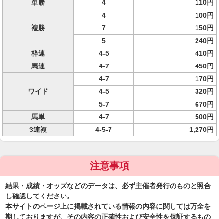
単勝
4
110円
4
100円
複勝
7
150円
5
240円
枠連
4-5
410円
馬連
4-7
450円
4-7
170円
ワイド
4-5
320円
5-7
670円
馬単
4-7
500円
3連複
4-5-7
1,270円
注意事項
結果・成績・オッズなどのデータは、必ず主催者発行のものと照合
し確認してください。
本サイトのページ上に掲載されている情報の内容に関しては万全を
期しておりますが、その内容の正確性および安全性を保証するもの