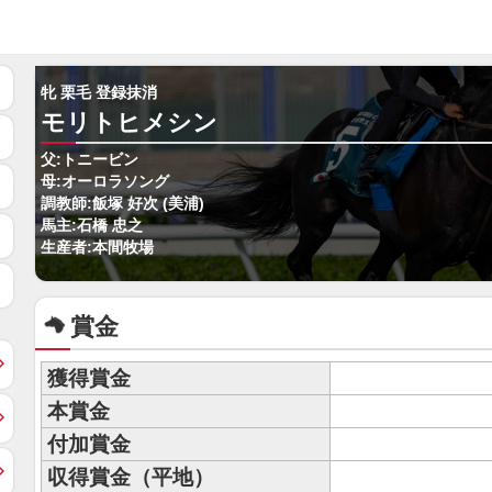
牝 栗毛 登録抹消
モリトヒメシン
父:トニービン
母:オーロラソング
調教師:飯塚 好次 (美浦)
馬主:石橋 忠之
生産者:本間牧場
賞金
獲得賞金
本賞金
付加賞金
収得賞金（平地）