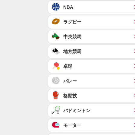
NBA
ラグビー
中央競馬
地方競馬
卓球
バレー
格闘技
バドミントン
モーター