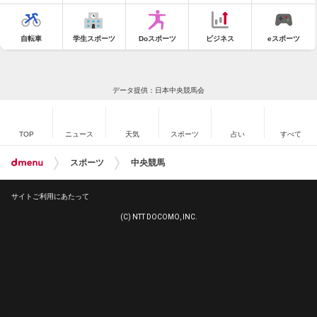
自転車
学生スポーツ
Doスポーツ
ビジネス
eスポーツ
データ提供：日本中央競馬会
TOP
ニュース
天気
スポーツ
占い
すべて
スポーツ
中央競馬
サイトご利用にあたって
(C) NTT DOCOMO, INC.