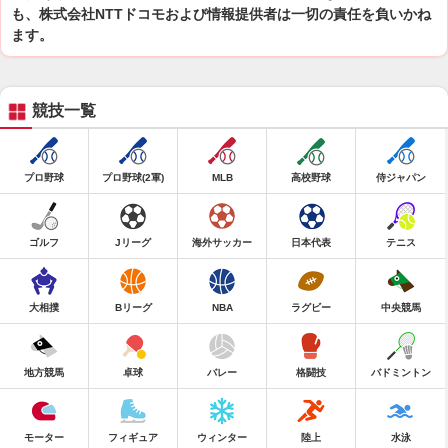
も、株式会社NTTドコモおよび情報提供者は一切の責任を負いかね
ます。
競技一覧
プロ野球
プロ野球(2軍)
MLB
高校野球
侍ジャパン
ゴルフ
Jリーグ
海外サッカー
日本代表
テニス
大相撲
Bリーグ
NBA
ラグビー
中央競馬
地方競馬
卓球
バレー
格闘技
バドミントン
モーター
フィギュア
ウィンター
陸上
水泳