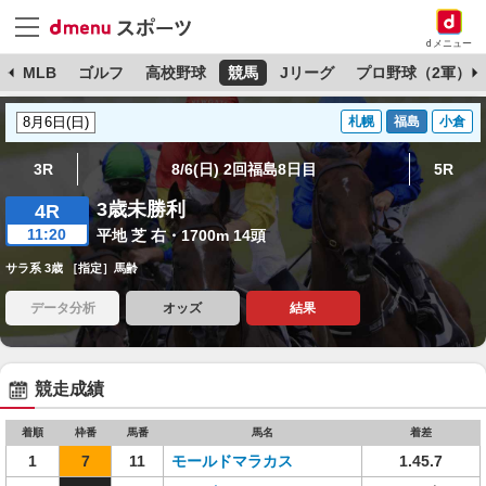
dメニュー
球
MLB
ゴルフ
高校野球
競馬
Jリーグ
プロ野球（2軍）
札幌
福島
小倉
3R
8/6(日) 2回福島8日目
5R
3歳未勝利
4R
11:20
平地 芝 右・1700m 14頭
サラ系 3歳 ［指定］馬齢
データ分析
オッズ
結果
競走成績
着順
枠番
馬番
馬名
着差
1
7
11
モールドマラカス
1.45.7