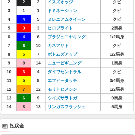
2
2
2
イスズオッジ
クビ
3
1
1
ドミネーション
クビ
4
4
5
ミレニアムクイーン
クビ
5
3
3
ヒロブライト
2馬身
6
4
6
プラジュニヤキング
1/2馬身
7
6
10
カネアサト
クビ
8
5
7
ボトムズアップ
1/2馬身
9
8
14
ニュービギニング
1馬身
10
3
4
ダイワセントラル
クビ
11
5
8
エフピータッチ
3/4馬身
12
7
12
モリトヒメシン
1/2馬身
13
6
9
ウイズサラトガ
9馬身
14
8
13
リンガスフラッシュ
5馬身
払戻金