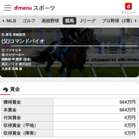
dメニュー
球
MLB
ゴルフ
高校野球
競馬
Jリーグ
プロ野球（2軍）
牡 栗毛 登録抹消
(父)コマンドバイオ
父:フジキセキ
母:ナビゲーター
調教師:坪 憲章 (栗東)
馬主:バイオ 株式会社
生産者:高橋 修
賞金
獲得賞金
584万円
本賞金
584万円
付加賞金
0万円
収得賞金（平地）
0万円
収得賞金（障害）
0万円