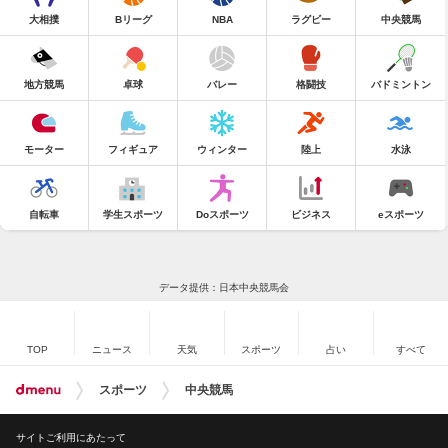
大相撲
Bリーグ
NBA
ラグビー
中央競馬
地方競馬
卓球
バレー
格闘技
バドミントン
モーター
フィギュア
ウィンター
陸上
水泳
自転車
学生スポーツ
Doスポーツ
ビジネス
eスポーツ
データ提供：日本中央競馬会
TOP
ニュース
天気
スポーツ
占い
すべて
スポーツ
中央競馬
サイトご利用にあたって