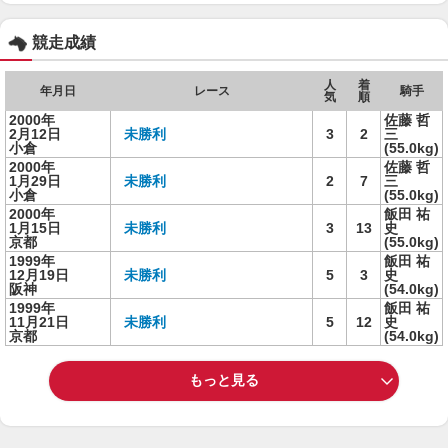
競走成績
人
着
年月日
レース
騎手
気
順
2000年
佐藤 哲
2月12日
未勝利
3
2
三
小倉
(55.0kg)
2000年
佐藤 哲
1月29日
未勝利
2
7
三
小倉
(55.0kg)
2000年
飯田 祐
1月15日
未勝利
3
13
史
京都
(55.0kg)
1999年
飯田 祐
12月19日
未勝利
5
3
史
阪神
(54.0kg)
1999年
飯田 祐
11月21日
未勝利
5
12
史
京都
(54.0kg)
もっと見る