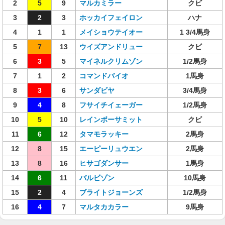
2
5
9
マルカミラー
クビ
3
2
3
ホッカイフェイロン
ハナ
4
1
1
メイショウテイオー
1 3/4馬身
5
7
13
ウイズアンドリュー
クビ
6
3
5
マイネルクリムゾン
1/2馬身
7
1
2
コマンドバイオ
1馬身
8
3
6
サンダビヤ
3/4馬身
9
4
8
フサイチイェーガー
1/2馬身
10
5
10
レインボーサミット
クビ
11
6
12
タマモラッキー
2馬身
12
8
15
エーピーリュウエン
2馬身
13
8
16
ヒサゴダンサー
1馬身
14
6
11
バルビゾン
10馬身
15
2
4
ブライトジョーンズ
1/2馬身
16
4
7
マルタカカラー
9馬身