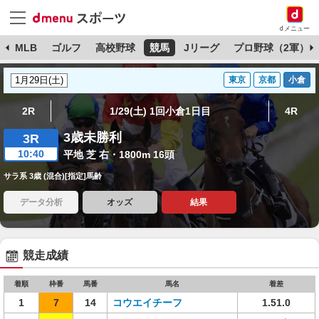
dメニュー
球
MLB
ゴルフ
高校野球
競馬
Jリーグ
プロ野球（2軍）
東京
京都
小倉
2R
1/29(土) 1回小倉1日目
4R
3歳未勝利
3R
10:40
平地 芝 右・1800m 16頭
サラ系 3歳 (混合)[指定]馬齢
データ分析
オッズ
結果
競走成績
着順
枠番
馬番
馬名
着差
1
7
14
コウエイチーフ
1.51.0