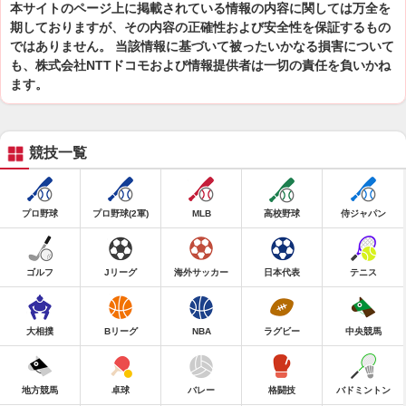
本サイトのページ上に掲載されている情報の内容に関しては万全を
期しておりますが、その内容の正確性および安全性を保証するもの
ではありません。 当該情報に基づいて被ったいかなる損害について
も、株式会社NTTドコモおよび情報提供者は一切の責任を負いかね
ます。
競技一覧
プロ野球
プロ野球(2軍)
MLB
高校野球
侍ジャパン
ゴルフ
Jリーグ
海外サッカー
日本代表
テニス
大相撲
Bリーグ
NBA
ラグビー
中央競馬
地方競馬
卓球
バレー
格闘技
バドミントン