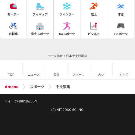
モーター
フィギュア
ウィンター
陸上
水泳
自転車
学生スポーツ
Doスポーツ
ビジネス
eスポーツ
データ提供：日本中央競馬会
TOP
ニュース
天気
スポーツ
占い
すべて
スポーツ
中央競馬
サイトご利用にあたって
(C) NTT DOCOMO, INC.