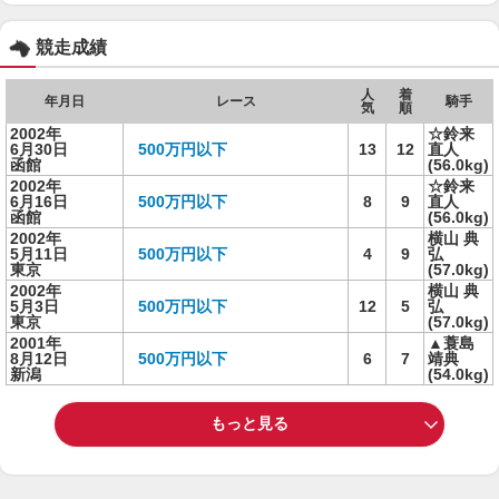
競走成績
人
着
年月日
レース
騎手
気
順
2002年
☆鈴来
6月30日
500万円以下
13
12
直人
函館
(56.0kg)
2002年
☆鈴来
6月16日
500万円以下
8
9
直人
函館
(56.0kg)
2002年
横山 典
5月11日
500万円以下
4
9
弘
東京
(57.0kg)
2002年
横山 典
5月3日
500万円以下
12
5
弘
東京
(57.0kg)
2001年
▲蓑島
8月12日
500万円以下
6
7
靖典
新潟
(54.0kg)
もっと見る