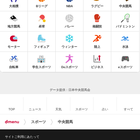
大相撲
Bリーグ
NBA
ラグビー
中央競馬
地方競馬
卓球
バレー
格闘技
バドミントン
モーター
フィギュア
ウィンター
陸上
水泳
自転車
学生スポーツ
Doスポーツ
ビジネス
eスポーツ
データ提供：日本中央競馬会
TOP
ニュース
天気
スポーツ
占い
すべて
スポーツ
中央競馬
サイトご利用にあたって