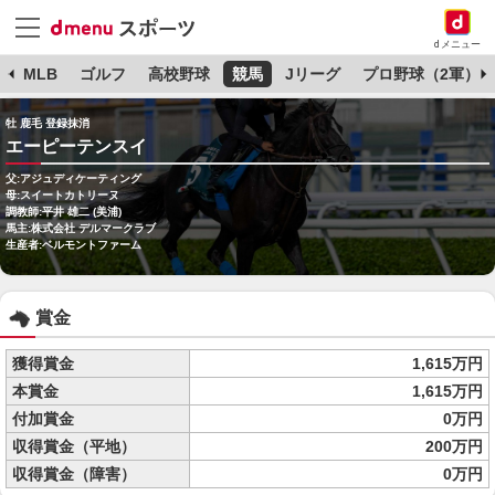
dメニュー
球
MLB
ゴルフ
高校野球
競馬
Jリーグ
プロ野球（2軍）
牡 鹿毛 登録抹消
エーピーテンスイ
父:アジュディケーティング
母:スイートカトリーヌ
調教師:平井 雄二 (美浦)
馬主:株式会社 デルマークラブ
生産者:ベルモントファーム
賞金
獲得賞金
1,615万円
本賞金
1,615万円
付加賞金
0万円
収得賞金（平地）
200万円
収得賞金（障害）
0万円