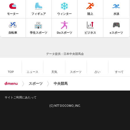
モーター
フィギュア
ウィンター
陸上
水泳
自転車
学生スポーツ
Doスポーツ
ビジネス
eスポーツ
データ提供：日本中央競馬会
TOP
ニュース
天気
スポーツ
占い
すべて
スポーツ
中央競馬
サイトご利用にあたって
(C) NTT DOCOMO, INC.