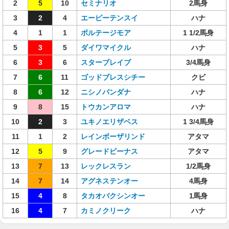
2
5
10
セミナリオ
2馬身
3
2
4
エーピーテンスイ
ハナ
4
1
1
ボルテージモア
1 1/2馬身
5
3
5
ダイワマイクル
ハナ
6
3
6
スターブレイブ
3/4馬身
7
6
11
ゴッドブレスシチー
クビ
8
6
12
ニシノバンダナ
ハナ
9
8
15
トウカンアロマ
ハナ
10
2
3
ユキノエリザベス
1 3/4馬身
11
1
2
レインボーザリンド
アタマ
12
5
9
グレードビーナス
アタマ
13
7
13
レックレスラン
1/2馬身
14
7
14
アグネステンオー
4馬身
15
4
8
タカオバクシンオー
1馬身
16
4
7
カミノクリーク
ハナ