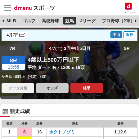
dメニュー
球
MLB
ゴルフ
高校野球
競馬
Jリーグ
プロ野球（2軍）
中山
阪神
7R
4/7(土) 3回中山5日目
9R
4歳以上500万円以下
8R
13:55
平地 ダート 右・1200m 16頭
サラ系 4歳以上 ［指定］別定
データ分析
オッズ
結果
競走成績
着順
枠番
馬番
馬名
着差
1
8
16
ホクトノゾミ
1.12.6