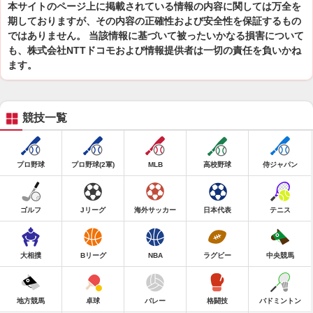
本サイトのページ上に掲載されている情報の内容に関しては万全を
期しておりますが、その内容の正確性および安全性を保証するもの
ではありません。 当該情報に基づいて被ったいかなる損害について
も、株式会社NTTドコモおよび情報提供者は一切の責任を負いかね
ます。
競技一覧
プロ野球
プロ野球(2軍)
MLB
高校野球
侍ジャパン
ゴルフ
Jリーグ
海外サッカー
日本代表
テニス
大相撲
Bリーグ
NBA
ラグビー
中央競馬
地方競馬
卓球
バレー
格闘技
バドミントン