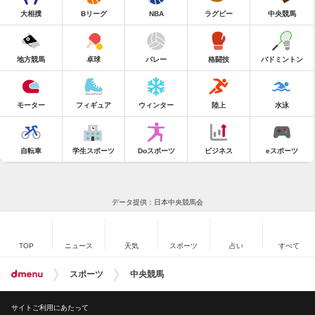
大相撲
Bリーグ
NBA
ラグビー
中央競馬
地方競馬
卓球
バレー
格闘技
バドミントン
モーター
フィギュア
ウィンター
陸上
水泳
自転車
学生スポーツ
Doスポーツ
ビジネス
eスポーツ
データ提供：日本中央競馬会
TOP
ニュース
天気
スポーツ
占い
すべて
スポーツ
中央競馬
サイトご利用にあたって