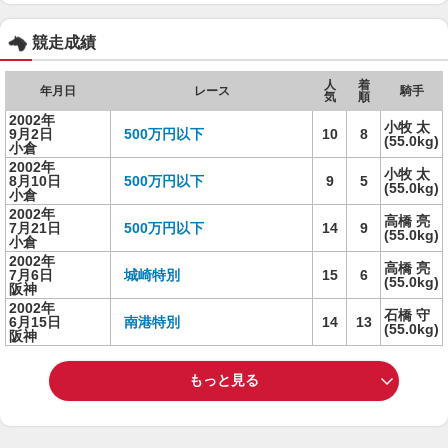
競走成績
人
着
年月日
レース
騎手
気
順
2002年
小牧 太
9月2日
500万円以下
10
8
(55.0kg)
小倉
2002年
小牧 太
8月10日
500万円以下
9
5
(55.0kg)
小倉
2002年
高橋 亮
7月21日
500万円以下
14
9
(55.0kg)
小倉
2002年
高橋 亮
7月6日
城崎特別
15
6
(55.0kg)
阪神
2002年
石橋 守
6月15日
南港特別
14
13
(55.0kg)
阪神
もっと見る