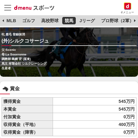
dメニュー
球
MLB
ゴルフ
高校野球
競馬
Jリーグ
プロ野球（2軍）
牝 鹿毛 登録抹消
(外)シルクコサージュ
父:Scenic
母:La Souvronne
調教師:島崎 宏 (栗東)
馬主:有限会社 シルクレーシング
生産者:
賞金
獲得賞金
545万円
本賞金
545万円
付加賞金
0万円
収得賞金（平地）
400万円
収得賞金（障害）
0万円