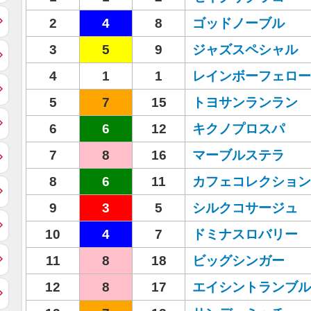
2
4
8
ゴッドノーブル
3
5
9
ジャズスペシャル
4
1
1
レインボーフェロー
5
7
15
トヨサンランラン
6
6
12
キクノプロスパ
7
8
16
マーブルステラ
8
6
11
カフェコレクション
9
3
5
シルクコサージュ
10
4
7
ドミナスロバリー
11
8
18
ビッグシンガー
12
8
17
エイシントランブル