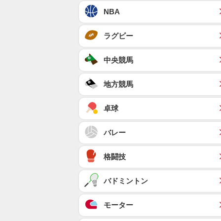
NBA
ラグビー
中央競馬
地方競馬
卓球
バレー
格闘技
バドミントン
モーター