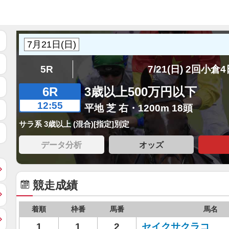
5R
7/21(日) 2回小倉
6R
3歳以上500万円以下
12:55
平地 芝 右・1200m 18頭
サラ系 3歳以上 (混合)[指定]別定
データ分析
オッズ
競走成績
着順
枠番
馬番
馬名
1
1
2
セイクサクラコ