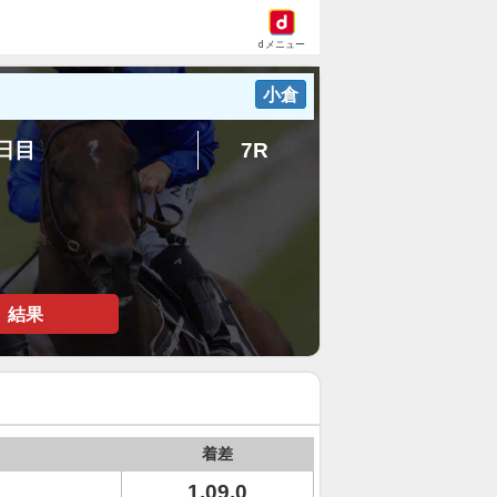
dメニュー
小倉
4日目
7R
結果
着差
1.09.0