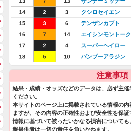
13
7
13
サンデーミッチー
14
2
3
クシロセイエン
15
3
6
テンザンカブト
16
7
14
エイシンモントーク
17
2
4
スーパーヘイロー
18
5
10
バンブーアラジン
注意事項
結果・成績・オッズなどのデータは、必ず主催
ください。
本サイトのページ上に掲載されている情報の内
ますが、その内容の正確性および安全性を保証
情報に基づいて被ったいかなる損害についても
報提供者は一切の責任を負いかねます。