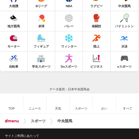
大相撲
Bリーグ
NBA
ラグビー
中央競馬
地方競馬
卓球
バレー
格闘技
バドミントン
モーター
フィギュア
ウィンター
陸上
水泳
自転車
学生スポーツ
Doスポーツ
ビジネス
eスポーツ
データ提供：日本中央競馬会
TOP
ニュース
天気
スポーツ
占い
すべて
スポーツ
中央競馬
サイトご利用にあたって