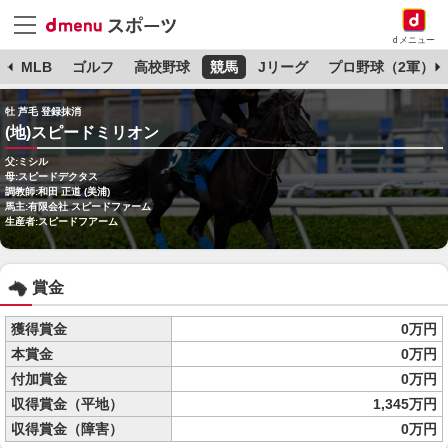
dメニュー
球
MLB
ゴルフ
高校野球
競馬
Jリーグ
プロ野球（2軍）
牡 芦毛 登録抹消
(地)スピードミリオン
父:ミシル
母:スピードデクタス
調教師:和田 正道 (美浦)
馬主:有限会社 スピードファーム
生産者:スピードフアーム
賞金
獲得賞金
0万円
本賞金
0万円
付加賞金
0万円
収得賞金（平地）
1,345万円
収得賞金（障害）
0万円