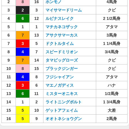
2
8
16
ホンモノ
4馬身
3
2
3
マイサマードリーム
クビ
4
6
12
ルピナスレイク
2 1/2馬身
5
1
1
マチカネコザック
アタマ
6
7
13
アサクサマーカス
3馬身
7
3
5
ドクトルタイム
1 1/4馬身
8
4
7
スピードミリオン
3/4馬身
9
7
14
タマビッグローズ
クビ
10
8
15
ブラックジンガー
クビ
11
4
8
フジシャイアン
アタマ
12
3
6
マエノガディス
ハナ
13
6
11
ミスターオニキス
1/2馬身
14
1
2
ライトニングボルト
1 3/4馬身
15
5
10
ゲットアフェイム
大差
16
5
9
オオトネショウグン
2馬身