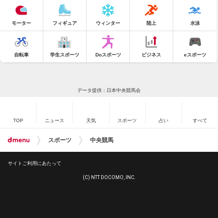
モーター
フィギュア
ウィンター
陸上
水泳
自転車
学生スポーツ
Doスポーツ
ビジネス
eスポーツ
データ提供：日本中央競馬会
TOP
ニュース
天気
スポーツ
占い
すべて
スポーツ
中央競馬
サイトご利用にあたって
(C) NTT DOCOMO, INC.