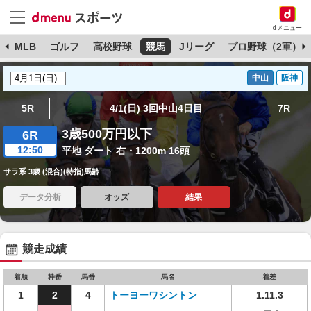
dメニュー
球
MLB
ゴルフ
高校野球
競馬
Jリーグ
プロ野球（2軍）
中山
阪神
5R
4/1(日) 3回中山4日目
7R
3歳500万円以下
6R
12:50
平地 ダート 右・1200m 16頭
サラ系 3歳 (混合)(特指)馬齢
データ分析
オッズ
結果
競走成績
着順
枠番
馬番
馬名
着差
1
2
4
トーヨーワシントン
1.11.3