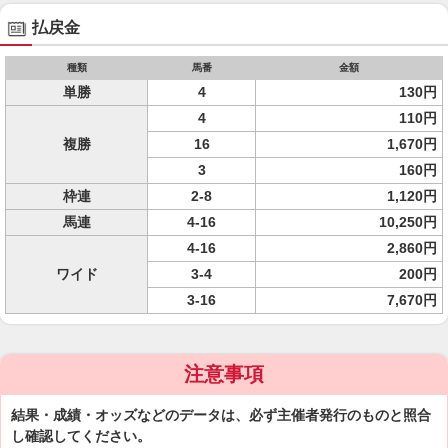
払戻金
種類
馬番
金額
単勝
4
130円
4
110円
複勝
16
1,670円
3
160円
枠連
2-8
1,120円
馬連
4-16
10,250円
4-16
2,860円
ワイド
3-4
200円
3-16
7,670円
注意事項
結果・成績・オッズなどのデータは、必ず主催者発行のものと照合
し確認してください。