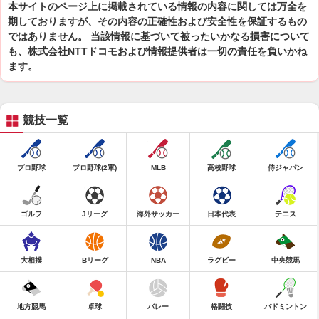
本サイトのページ上に掲載されている情報の内容に関しては万全を
期しておりますが、その内容の正確性および安全性を保証するもの
ではありません。 当該情報に基づいて被ったいかなる損害について
も、株式会社NTTドコモおよび情報提供者は一切の責任を負いかね
ます。
競技一覧
プロ野球
プロ野球(2軍)
MLB
高校野球
侍ジャパン
ゴルフ
Jリーグ
海外サッカー
日本代表
テニス
大相撲
Bリーグ
NBA
ラグビー
中央競馬
地方競馬
卓球
バレー
格闘技
バドミントン