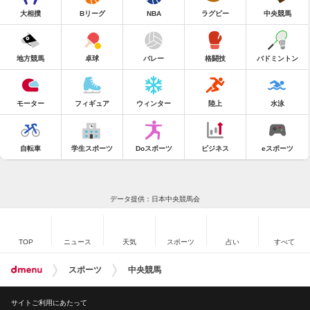
大相撲
Bリーグ
NBA
ラグビー
中央競馬
地方競馬
卓球
バレー
格闘技
バドミントン
モーター
フィギュア
ウィンター
陸上
水泳
自転車
学生スポーツ
Doスポーツ
ビジネス
eスポーツ
データ提供：日本中央競馬会
TOP
ニュース
天気
スポーツ
占い
すべて
スポーツ
中央競馬
サイトご利用にあたって