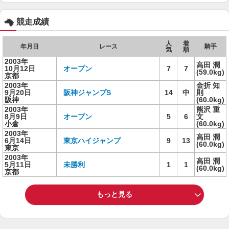
競走成績
人
着
年月日
レース
騎手
気
順
2003年
高田 潤
10月12日
オープン
7
7
(59.0kg)
京都
2003年
金折 知
9月20日
阪神ジャンプS
14
中
則
阪神
(60.0kg)
2003年
熊沢 重
8月9日
オープン
5
6
文
小倉
(60.0kg)
2003年
高田 潤
6月14日
東京ハイジャンプ
9
13
(60.0kg)
東京
2003年
高田 潤
5月11日
未勝利
1
1
(60.0kg)
京都
もっと見る