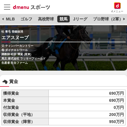
dメニュー
球
MLB
ゴルフ
高校野球
競馬
Jリーグ
プロ野球（2軍）
牡 青毛 登録抹消
エアスヌープ
父:ティンバーカントリー
母:ダイナエトワール
調教師:松田 博資 (栗東)
馬主:株式会社 ラッキーフィールド
生産者:社台ファーム
賞金
獲得賞金
690万円
本賞金
690万円
付加賞金
0万円
収得賞金（平地）
200万円
収得賞金（障害）
950万円