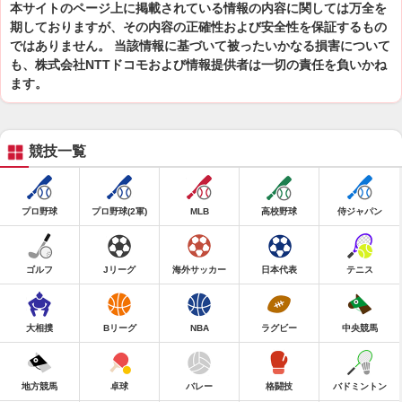
本サイトのページ上に掲載されている情報の内容に関しては万全を
期しておりますが、その内容の正確性および安全性を保証するもの
ではありません。 当該情報に基づいて被ったいかなる損害について
も、株式会社NTTドコモおよび情報提供者は一切の責任を負いかね
ます。
競技一覧
プロ野球
プロ野球(2軍)
MLB
高校野球
侍ジャパン
ゴルフ
Jリーグ
海外サッカー
日本代表
テニス
大相撲
Bリーグ
NBA
ラグビー
中央競馬
地方競馬
卓球
バレー
格闘技
バドミントン