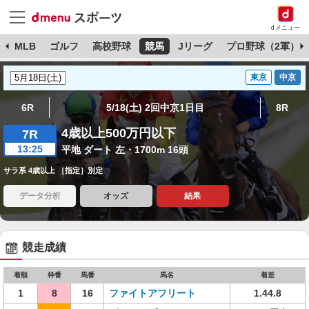
dメニュー
球
MLB
ゴルフ
高校野球
競馬
Jリーグ
プロ野球（2軍）
東京
中京
6R
5/18(土) 2回中京1日目
8R
4歳以上500万円以下
7R
13:25
平地 ダート 左・1700m 16頭
サラ系 4歳以上 ［指定］別定
データ分析
オッズ
結果
競走成績
着順
枠番
馬番
馬名
着差
1
8
16
ファイトアフリート
1.44.8