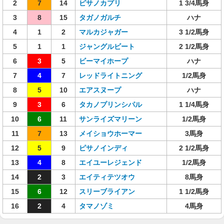
2
7
14
ピサノカプリ
1 3/4馬身
3
8
15
タガノガルチ
ハナ
4
1
2
マルカジャガー
3 1/2馬身
5
1
1
ジャングルビート
2 1/2馬身
6
3
5
ビーマイホープ
ハナ
7
4
7
レッドライトニング
1/2馬身
8
5
10
エアスヌープ
ハナ
9
3
6
タカノプリンシパル
1 1/4馬身
10
6
11
サンライズマリーン
1/2馬身
11
7
13
メイショウホーマー
3馬身
12
5
9
ピサノインディ
2 1/2馬身
13
4
8
エイユーレジェンド
1/2馬身
14
2
3
エイティテツオウ
8馬身
15
6
12
スリーブライアン
1 1/2馬身
16
2
4
タマノゾミ
4馬身