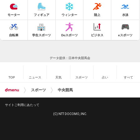
モーター
フィギュア
ウィンター
陸上
水泳
自転車
学生スポーツ
Doスポーツ
ビジネス
eスポーツ
データ提供：日本中央競馬会
TOP
ニュース
天気
スポーツ
占い
すべて
スポーツ
中央競馬
サイトご利用にあたって
(C) NTT DOCOMO, INC.