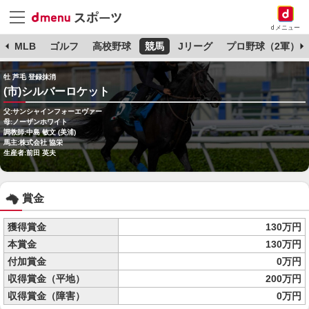
dメニュー
球
MLB
ゴルフ
高校野球
競馬
Jリーグ
プロ野球（2軍）
牡 芦毛 登録抹消
(市)シルバーロケット
父:サンシャインフォーエヴァー
母:ノーザンホワイト
調教師:中島 敏文 (美浦)
馬主:株式会社 協栄
生産者:前田 英夫
賞金
獲得賞金
130万円
本賞金
130万円
付加賞金
0万円
収得賞金（平地）
200万円
収得賞金（障害）
0万円