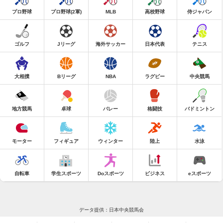
プロ野球
プロ野球(2軍)
MLB
高校野球
侍ジャパン
ゴルフ
Jリーグ
海外サッカー
日本代表
テニス
大相撲
Bリーグ
NBA
ラグビー
中央競馬
地方競馬
卓球
バレー
格闘技
バドミントン
モーター
フィギュア
ウィンター
陸上
水泳
自転車
学生スポーツ
Doスポーツ
ビジネス
eスポーツ
データ提供：日本中央競馬会