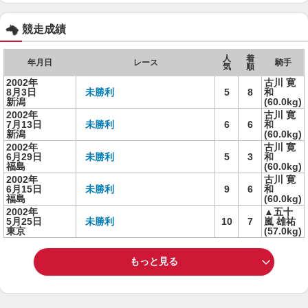
競走成績
人
着
年月日
レース
騎手
気
順
2002年
古川 寛
8月3日
未勝利
5
8
和
新潟
(60.0kg)
2002年
古川 寛
7月13日
未勝利
6
6
和
新潟
(60.0kg)
2002年
古川 寛
6月29日
未勝利
5
3
和
福島
(60.0kg)
2002年
古川 寛
6月15日
未勝利
9
6
和
福島
(60.0kg)
2002年
▲五十
5月25日
未勝利
10
7
嵐 雄祐
東京
(57.0kg)
もっと見る