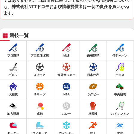
ではありません。 当該情報に基づいて被ったいかなる損害について
も、株式会社NTTドコモおよび情報提供者は一切の責任を負いかね
ます。
競技一覧
プロ野球
プロ野球(2軍)
MLB
高校野球
侍ジャパン
ゴルフ
Jリーグ
海外サッカー
日本代表
テニス
大相撲
Bリーグ
NBA
ラグビー
中央競馬
地方競馬
卓球
バレー
格闘技
バドミントン
モーター
フィギュア
ウィンター
陸上
水泳