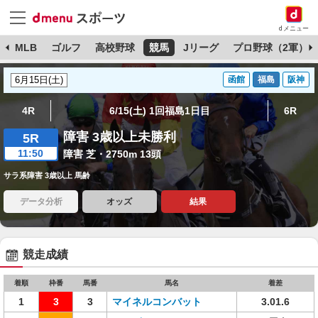
dメニュー
球
MLB
ゴルフ
高校野球
競馬
Jリーグ
プロ野球（2軍）
函館
福島
阪神
4R
6/15(土) 1回福島1日目
6R
障害 3歳以上未勝利
5R
11:50
障害 芝・2750m 13頭
サラ系障害 3歳以上 馬齢
データ分析
オッズ
結果
競走成績
着順
枠番
馬番
馬名
着差
1
3
3
マイネルコンバット
3.01.6