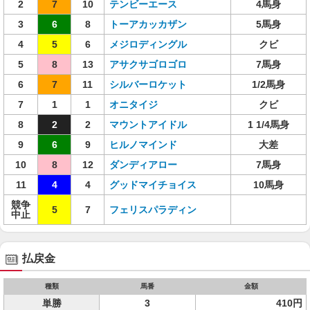
2
7
10
テンビーエース
4馬身
3
6
8
トーアカッカザン
5馬身
4
5
6
メジロディングル
クビ
5
8
13
アサクサゴロゴロ
7馬身
6
7
11
シルバーロケット
1/2馬身
7
1
1
オニタイジ
クビ
8
2
2
マウントアイドル
1 1/4馬身
9
6
9
ヒルノマインド
大差
10
8
12
ダンディアロー
7馬身
11
4
4
グッドマイチョイス
10馬身
競争
5
7
フェリスパラディン
中止
払戻金
種類
馬番
金額
単勝
3
410円