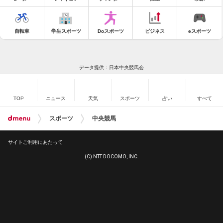
自転車
学生スポーツ
Doスポーツ
ビジネス
eスポーツ
データ提供：日本中央競馬会
TOP
ニュース
天気
スポーツ
占い
すべて
スポーツ
中央競馬
サイトご利用にあたって
(C) NTT DOCOMO, INC.