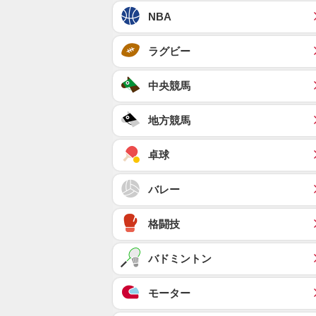
NBA
ラグビー
中央競馬
地方競馬
卓球
バレー
格闘技
バドミントン
モーター