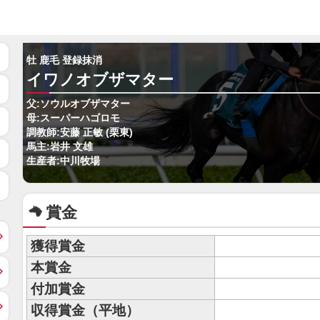
牡 鹿毛 登録抹消
イワノオブザマター
父:ソウルオブザマター
母:スーパーハゴロモ
調教師:安藤 正敏 (栗東)
馬主:岩井 文雄
生産者:中川牧場
賞金
獲得賞金
本賞金
付加賞金
収得賞金（平地）