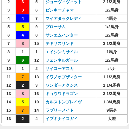
2
3
5
ジョーヴィヴィット
2 1/2馬身
3
3
6
ピンキーチャマ
1/2馬身
4
4
7
マイアタックレディ
4馬身
5
5
9
プローサム
1/2馬身
6
4
8
サンエムハンター
1/2馬身
7
8
15
テキサスリンド
3 1/2馬身
8
1
1
エイシンミサイル
1馬身
9
6
12
フェンネルガール
1/2馬身
10
1
2
サイコーアスカ
ハナ
11
7
13
イワノオブザマター
1 1/2馬身
12
2
3
ワンダーアクシス
1 1/4馬身
13
8
16
キョウワドラゴン
3 1/2馬身
14
5
10
カルストンブレイヴ
1 3/4馬身
15
7
14
ラブリーメイト
9馬身
16
2
4
イブキナイスガイ
大差