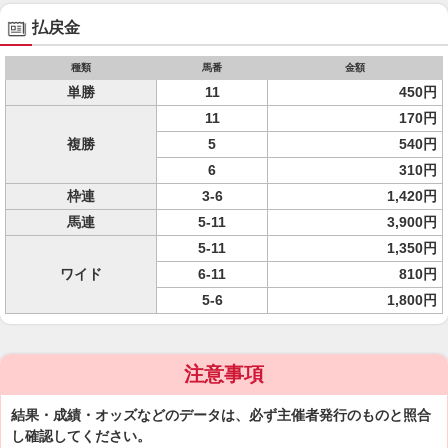
払戻金
種類
馬番
金額
単勝
11
450円
11
170円
複勝
5
540円
6
310円
枠連
3-6
1,420円
馬連
5-11
3,900円
5-11
1,350円
ワイド
6-11
810円
5-6
1,800円
注意事項
結果・成績・オッズなどのデータは、必ず主催者発行のものと照合
し確認してください。