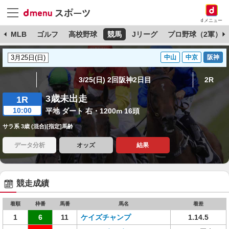
dメニュー
球
MLB
ゴルフ
高校野球
競馬
Jリーグ
プロ野球（2軍）
中山
中京
阪神
3/25(日) 2回阪神2日目
2R
3歳未出走
1R
10:00
平地 ダート 右・1200m 16頭
サラ系 3歳 (混合)[指定]馬齢
データ分析
オッズ
結果
競走成績
着順
枠番
馬番
馬名
着差
1
6
11
ケイズチャンプ
1.14.5