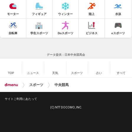
モーター
フィギュア
ウィンター
陸上
水泳
自転車
学生スポーツ
Doスポーツ
ビジネス
eスポーツ
データ提供：日本中央競馬会
TOP
ニュース
天気
スポーツ
占い
すべて
スポーツ
中央競馬
サイトご利用にあたって
(C) NTT DOCOMO, INC.