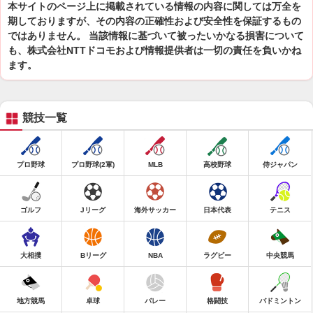
本サイトのページ上に掲載されている情報の内容に関しては万全を
期しておりますが、その内容の正確性および安全性を保証するもの
ではありません。 当該情報に基づいて被ったいかなる損害について
も、株式会社NTTドコモおよび情報提供者は一切の責任を負いかね
ます。
競技一覧
プロ野球
プロ野球(2軍)
MLB
高校野球
侍ジャパン
ゴルフ
Jリーグ
海外サッカー
日本代表
テニス
大相撲
Bリーグ
NBA
ラグビー
中央競馬
地方競馬
卓球
バレー
格闘技
バドミントン