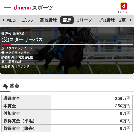
dメニュー
球
MLB
ゴルフ
高校野球
競馬
Jリーグ
プロ野球（2軍）
牝 芦毛 登録抹消
(父)スターリーパス
父:メジロマックイーン
母:クアドリフォリオ
調教師:栗田 博憲 (美浦)
馬主:岡田 牧雄
生産者:岡田スタツド
賞金
獲得賞金
256万円
本賞金
256万円
付加賞金
0万円
収得賞金（平地）
0万円
収得賞金（障害）
0万円