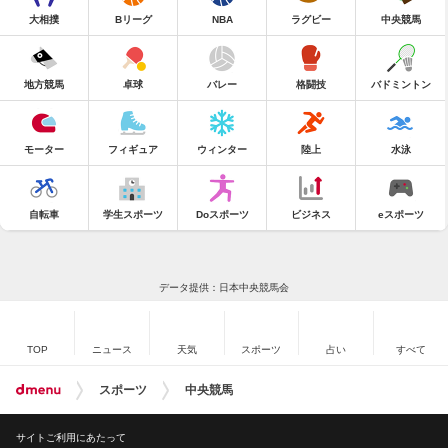
大相撲
Bリーグ
NBA
ラグビー
中央競馬
地方競馬
卓球
バレー
格闘技
バドミントン
モーター
フィギュア
ウィンター
陸上
水泳
自転車
学生スポーツ
Doスポーツ
ビジネス
eスポーツ
データ提供：日本中央競馬会
TOP
ニュース
天気
スポーツ
占い
すべて
スポーツ
中央競馬
サイトご利用にあたって