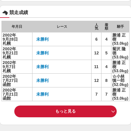
競走成績
人
着
年月日
レース
騎手
気
順
2002年
勝浦 正
9月28日
未勝利
6
4
樹
札幌
(53.0kg)
2002年
菊沢 隆
9月21日
未勝利
12
5
徳
札幌
(53.0kg)
2002年
勝浦 正
9月7日
未勝利
11
4
樹
札幌
(53.0kg)
2002年
☆小林
7月27日
未勝利
12
8
慎一郎
函館
(52.0kg)
2002年
勝浦 正
7月21日
未勝利
7
7
樹
函館
(53.0kg)
もっと見る