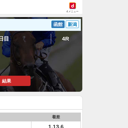
dメニュー
函館
新潟
4日目
4R
結果
着差
1.13.6