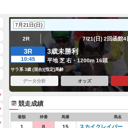
2R
7/21(日) 2回函館
3R
3歳未勝利
10:45
平地 芝 右・1200m 16頭
サラ系 3歳 (混合)[指定]馬齢
データ分析
オッズ
競走成績
着順
枠番
馬番
馬名
1
8
15
スカイクレイバー