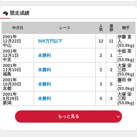
競走成績
人
着
年月日
レース
騎手
気
順
2001年
伊藤 直
12月22日
500万円以下
12
11
人
中山
(53.0kg)
2001年
中舘 英
12月1日
未勝利
2
1
二
中京
(53.0kg)
2001年
大塚 栄
11月10日
未勝利
2
2
三郎
福島
(53.0kg)
2001年
藤田 伸
10月20日
未勝利
3
5
二
京都
(53.0kg)
2001年
大塚 栄
9月29日
未勝利
5
3
三郎
新潟
(53.0kg)
もっと見る