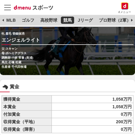
dメニュー
球
MLB
ゴルフ
高校野球
競馬
Jリーグ
プロ野球（2軍）
牝 鹿毛 登録抹消
エンジェルライト
父:スキャン
母:ボヘミアグラス
調教師:小林 常泰 (美浦)
馬主:石橋 松蔵
生産者:千代田牧場
賞金
獲得賞金
1,058万円
本賞金
1,058万円
付加賞金
0万円
収得賞金（平地）
200万円
収得賞金（障害）
0万円