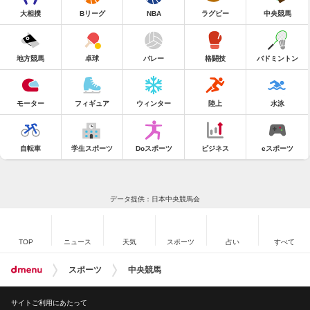
大相撲
Bリーグ
NBA
ラグビー
中央競馬
地方競馬
卓球
バレー
格闘技
バドミントン
モーター
フィギュア
ウィンター
陸上
水泳
自転車
学生スポーツ
Doスポーツ
ビジネス
eスポーツ
データ提供：日本中央競馬会
TOP
ニュース
天気
スポーツ
占い
すべて
スポーツ
中央競馬
サイトご利用にあたって