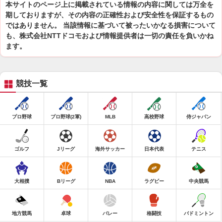
本サイトのページ上に掲載されている情報の内容に関しては万全を
期しておりますが、その内容の正確性および安全性を保証するもの
ではありません。 当該情報に基づいて被ったいかなる損害について
も、株式会社NTTドコモおよび情報提供者は一切の責任を負いかね
ます。
競技一覧
プロ野球
プロ野球(2軍)
MLB
高校野球
侍ジャパン
ゴルフ
Jリーグ
海外サッカー
日本代表
テニス
大相撲
Bリーグ
NBA
ラグビー
中央競馬
地方競馬
卓球
バレー
格闘技
バドミントン