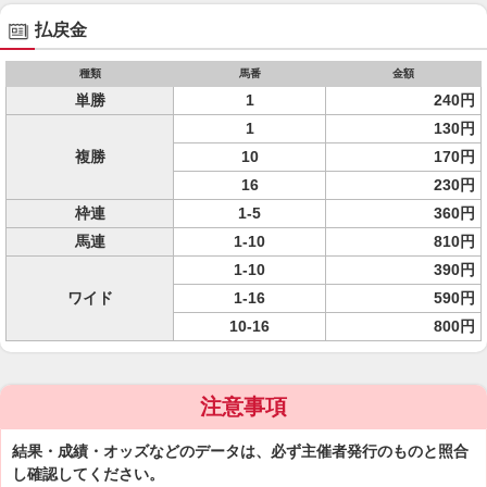
払戻金
種類
馬番
金額
単勝
1
240円
1
130円
複勝
10
170円
16
230円
枠連
1-5
360円
馬連
1-10
810円
1-10
390円
ワイド
1-16
590円
10-16
800円
注意事項
結果・成績・オッズなどのデータは、必ず主催者発行のものと照合
し確認してください。