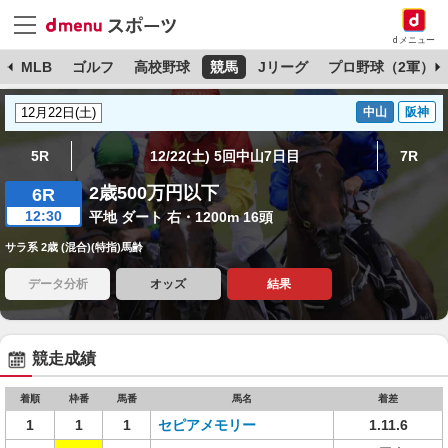
dメニュー
球
MLB
ゴルフ
高校野球
競馬
Jリーグ
プロ野球（2軍）
中山
阪神
5R
12/22(土) 5回中山7日目
7R
2歳500万円以下
6R
12:30
平地 ダート 右・1200m 16頭
サラ系 2歳 (混合)(特指)馬齢
データ分析
オッズ
結果
競走成績
着順
枠番
馬番
馬名
着差
1
1
1
セピアメモリー
1.11.6