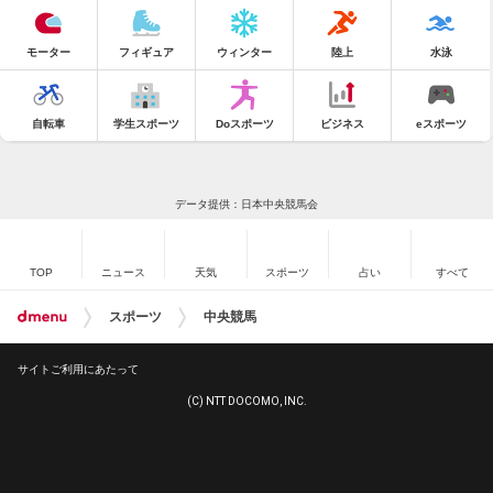
モーター
フィギュア
ウィンター
陸上
水泳
自転車
学生スポーツ
Doスポーツ
ビジネス
eスポーツ
データ提供：日本中央競馬会
TOP
ニュース
天気
スポーツ
占い
すべて
スポーツ
中央競馬
サイトご利用にあたって
(C) NTT DOCOMO, INC.