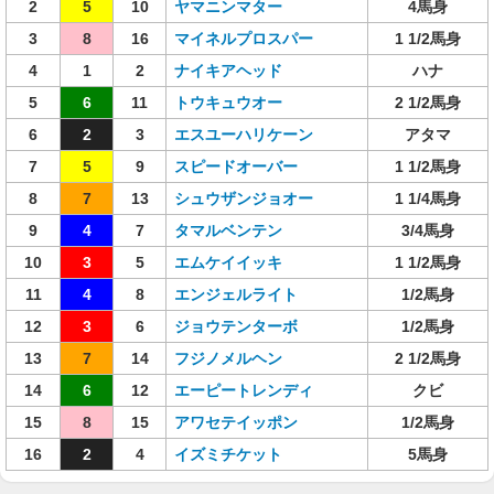
2
5
10
ヤマニンマター
4馬身
3
8
16
マイネルプロスパー
1 1/2馬身
4
1
2
ナイキアヘッド
ハナ
5
6
11
トウキュウオー
2 1/2馬身
6
2
3
エスユーハリケーン
アタマ
7
5
9
スピードオーバー
1 1/2馬身
8
7
13
シュウザンジョオー
1 1/4馬身
9
4
7
タマルベンテン
3/4馬身
10
3
5
エムケイイッキ
1 1/2馬身
11
4
8
エンジェルライト
1/2馬身
12
3
6
ジョウテンターボ
1/2馬身
13
7
14
フジノメルヘン
2 1/2馬身
14
6
12
エーピートレンディ
クビ
15
8
15
アワセテイッポン
1/2馬身
16
2
4
イズミチケット
5馬身