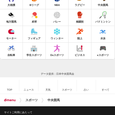
大相撲
Bリーグ
NBA
ラグビー
中央競馬
地方競馬
卓球
バレー
格闘技
バドミントン
モーター
フィギュア
ウィンター
陸上
水泳
自転車
学生スポーツ
Doスポーツ
ビジネス
eスポーツ
データ提供：日本中央競馬会
TOP
ニュース
天気
スポーツ
占い
すべて
スポーツ
中央競馬
サイトご利用にあたって