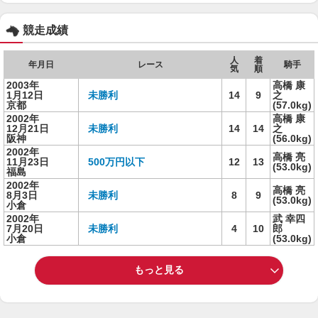
競走成績
人
着
年月日
レース
騎手
気
順
2003年
高橋 康
1月12日
未勝利
14
9
之
京都
(57.0kg)
2002年
高橋 康
12月21日
未勝利
14
14
之
阪神
(56.0kg)
2002年
高橋 亮
11月23日
500万円以下
12
13
(53.0kg)
福島
2002年
高橋 亮
8月3日
未勝利
8
9
(53.0kg)
小倉
2002年
武 幸四
7月20日
未勝利
4
10
郎
小倉
(53.0kg)
もっと見る