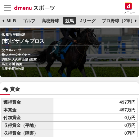
dメニュー
球
MLB
ゴルフ
高校野球
競馬
Jリーグ
プロ野球（2軍）
牝 鹿毛 登録抹消
(市)ピサノキプロス
父:エルハーブ
母:スナークライナー
調教師:大久保 正陽 (栗東)
馬主:市川 義美
生産者:笹地牧場
賞金
獲得賞金
497万円
本賞金
497万円
付加賞金
0万円
収得賞金（平地）
0万円
収得賞金（障害）
0万円