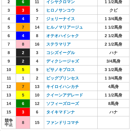
2
6
11
イシヤクロマン
1 1/2馬身
3
3
5
ヒロノサンコウ
クビ
4
4
7
ジェリーナイス
1 3/4馬身
5
7
14
ヒルノマリアージュ
1 1/2馬身
6
4
8
オテオハイシャク
2 1/2馬身
7
8
16
ステラマリア
2 1/2馬身
8
2
3
コシズイーグル
ハナ
9
2
4
ディクシージャズ
3/4馬身
10
5
9
ピサノキプロス
3 1/2馬身
11
1
2
ビッグプリンセス
1 3/4馬身
12
7
13
キイロイハンカチ
4馬身
13
5
10
クイーンアデレード
1 1/2馬身
14
6
12
ソフィーズローズ
8馬身
15
3
6
タイキマドンナ
ハナ
競争
8
15
ファンドリコマチ
中止