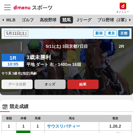
dメニュー
球
MLB
ゴルフ
高校野球
競馬
Jリーグ
プロ野球（2軍）
新潟
東京
京都
5/11(土) 3回京都7日目
2R
3歳未勝利
1R
10:05
平地 ダート 右・1400m 16頭
サラ系 3歳 牝[指定]馬齢
データ分析
オッズ
結果
競走成績
着順
枠番
馬番
馬名
着差
1
1
1
サウスリバティー
1.26.2