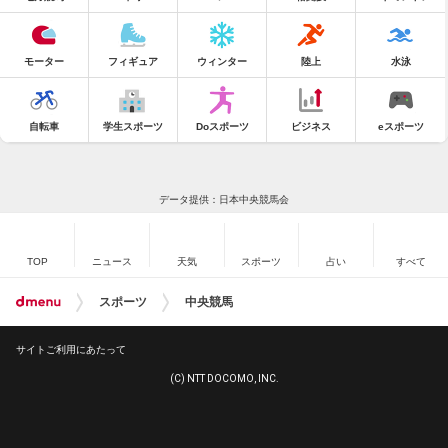
モーター
フィギュア
ウィンター
陸上
水泳
自転車
学生スポーツ
Doスポーツ
ビジネス
eスポーツ
データ提供：日本中央競馬会
TOP
ニュース
天気
スポーツ
占い
すべて
スポーツ
中央競馬
サイトご利用にあたって
(C) NTT DOCOMO, INC.