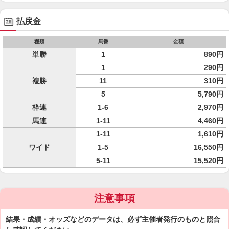
払戻金
種類
馬番
金額
単勝
1
890円
1
290円
複勝
11
310円
5
5,790円
枠連
1-6
2,970円
馬連
1-11
4,460円
1-11
1,610円
ワイド
1-5
16,550円
5-11
15,520円
注意事項
結果・成績・オッズなどのデータは、必ず主催者発行のものと照合