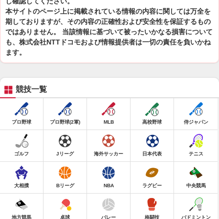
し確認してください。
本サイトのページ上に掲載されている情報の内容に関しては万全を
期しておりますが、その内容の正確性および安全性を保証するもの
ではありません。 当該情報に基づいて被ったいかなる損害について
も、株式会社NTTドコモおよび情報提供者は一切の責任を負いかね
ます。
競技一覧
プロ野球
プロ野球(2軍)
MLB
高校野球
侍ジャパン
ゴルフ
Jリーグ
海外サッカー
日本代表
テニス
大相撲
Bリーグ
NBA
ラグビー
中央競馬
地方競馬
卓球
バレー
格闘技
バドミントン