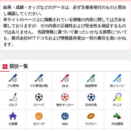
結果・成績・オッズなどのデータは、必ず主催者発行のものと照合
し確認してください。
本サイトのページ上に掲載されている情報の内容に関しては万全を
期しておりますが、その内容の正確性および安全性を保証するもの
ではありません。 当該情報に基づいて被ったいかなる損害について
も、株式会社NTTドコモおよび情報提供者は一切の責任を負いかね
ます。
競技一覧
プロ野球
プロ野球(2軍)
MLB
高校野球
侍ジャパン
ゴルフ
Jリーグ
海外サッカー
日本代表
テニス
大相撲
Bリーグ
NBA
ラグビー
中央競馬