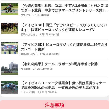
［今週の競馬］札幌、新潟、中京の3場開催！札幌と新潟
でダート重賞、中京ではサマースプリントシリーズ第3戦
が開催！
ウマフリ 8月3日 8時0分
【アイビスSD】田辺「すごいスピードでびっくりしてい
ます」快速ピューロマジックが連覇＆レコードV
競馬のおはなし 8月2日 20時47分
【アイビスSD】ピューロマジックが連覇達成…24年ぶり
のレコード更新
競馬のおはなし 8月2日 15時48分
【名鉄杯結果】クールミラボーが3馬身半差で快勝
netkeiba 8月2日 15時46分
【アイビスＳＤ・データ埋蔵金】狙い目は重賞ウィナー
で高松宮記念の出走馬 千直未経験の実力馬が浮上
スポーツ報知 7月31日 6時30分
注意事項