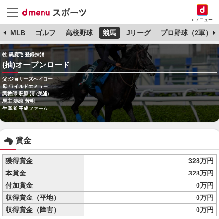
dメニュー
球
MLB
ゴルフ
高校野球
競馬
Jリーグ
プロ野球（2軍）
牡 黒鹿毛 登録抹消
(抽)オープンロード
父:ジョリーズヘイロー
母:ワイルドエミュー
調教師:萩原 清 (美浦)
馬主:鳴海 芳明
生産者:平成ファーム
賞金
獲得賞金
328万円
本賞金
328万円
付加賞金
0万円
収得賞金（平地）
0万円
収得賞金（障害）
0万円