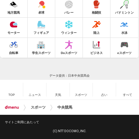
地方競馬
卓球
バレー
格闘技
バドミントン
モーター
フィギュア
ウィンター
陸上
水泳
自転車
学生スポーツ
Doスポーツ
ビジネス
eスポーツ
データ提供：日本中央競馬会
TOP
ニュース
天気
スポーツ
占い
すべて
スポーツ
中央競馬
サイトご利用にあたって
(C) NTT DOCOMO, INC.