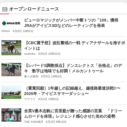
オープンロードニュース
ピューロマジックがメンバー中断トツの「109」獲得
JRAがアイビスSDなどのレーティングを発表
SPAIA 8月6日 16時0分
【CBC賞予想】波乱警戒の一戦 ディアナザールを推すポ
イントは
netkeiba 8月5日 20時30分
【レパードS調教採点】ドンエレクトス「合格点」のデ
キ 数字は地味でも好調！メルカントゥール
東スポ競馬 8月5日 18時0分
［重賞回顧］1年越しの記録越え、越後路最速決戦!!〜
2026年・アイビスサマーダッシュ〜
ウマフリ 8月4日 18時0分
全英V桑木志帆に宮里藍が贈った感謝の言葉 「ドリー
ムロードを体現」レジェンド感心させた攻めの姿勢
THE ANSWER 8月3日 8時19分