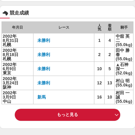
競走成績
人
着
年月日
レース
騎手
気
順
2002年
中舘 英
8月31日
未勝利
1
4
二
札幌
(55.0kg)
2002年
田中 勝
8月18日
未勝利
2
2
春
札幌
(55.0kg)
2002年
▲石神
6月9日
未勝利
10
5
深一
東京
(52.0kg)
2002年
村山 明
3月24日
未勝利
12
13
(55.0kg)
阪神
2002年
村田 一
3月9日
新馬
16
10
誠
中山
(55.0kg)
もっと見る