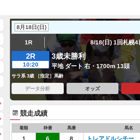
1R
8/18(日) 1回札幌
2R
3歳未勝利
10:20
平地 ダート 右・1700m 13頭
サラ系 3歳 ［指定］馬齢
データ分析
オッズ
競走成績
着順
枠番
馬番
馬名
1
6
8
トレアドルシチー