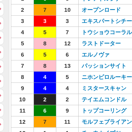
2
7
10
オープンロード
3
3
3
エキスパートシチー
4
5
7
トウショウコーラル
5
8
12
ラストドーター
6
5
6
エルノヴァ
7
8
13
パッションサイト
8
4
5
ニホンピロルーキー
9
4
4
ミスタースキャン
10
2
2
テイエムコンドル
11
6
9
トップコーリング
12
7
11
モルフェブライアン