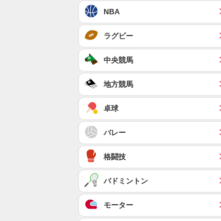
NBA
ラグビー
中央競馬
地方競馬
卓球
バレー
格闘技
バドミントン
モーター