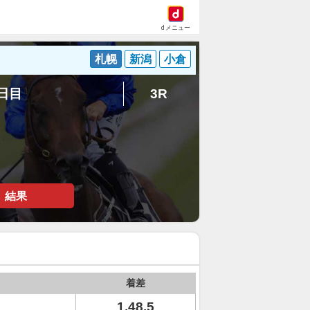
dメニュー
札幌
新潟
小倉
4日目
3R
結果
着差
1.48.5