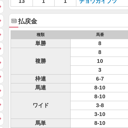
13
1
1
チョウカイブツ
払戻金
種類
馬番
単勝
8
8
複勝
10
3
枠連
6-7
馬連
8-10
8-10
ワイド
3-8
3-10
馬単
8-10