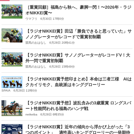
［重賞回顧］福島から秋へ、豪脚一閃！〜2026年・ラジ
オNIKKEI賞〜
ウマフリ 6月30日 17時0分
【ラジオNIKKEI賞】田辺「勝負できると思っていた」サ
ノノグレーターがレコードで重賞初制覇
競馬のおはなし 6月28日 20時41分
【ラジオNIKKEI賞】サノノグレーターがレコードV！大
外一閃で重賞初制覇
競馬のおはなし 6月28日 15時49分
【ラジオNIKKEI賞予想印まとめ】本命は三者三様 AIは
クカイリモク、血統派はキンググローリー
SPAIA 6月28日 11時0分
【ラジオNIKKEI賞予想】波乱含みの3歳重賞 ロングスパ
ート性能問われる福島のハンデ戦
netkeiba 6月28日 6時35分
【ラジオNIKKEI賞】近年の傾向から浮かび上がった「3
つのポイント」 適性高いキンググローリーの一発期待