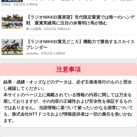
SPAIA 6月24日 17時0分
【ラジオNIKKEI賞展望】世代限定重賞では唯一のハンデ
戦 重賞実績馬に注目の休養明け馬が挑む
東スポ競馬 6月22日 15時21分
【ラジオNIKKEI賞見どころ】機動力で勝負するスカイス
プレンダー
netkeiba 6月22日 11時0分
注意事項
結果・成績・オッズなどのデータは、必ず主催者発行のものと照合
し確認してください。
本サイトのページ上に掲載されている情報の内容に関しては万全を
期しておりますが、その内容の正確性および安全性を保証するもの
ではありません。 当該情報に基づいて被ったいかなる損害について
も、株式会社NTTドコモおよび情報提供者は一切の責任を負いかね
ます。