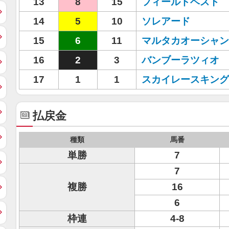
13
8
15
フィールドベスト
14
5
10
ソレアード
15
6
11
マルタカオーシャン
16
2
3
バンブーラツィオ
17
1
1
スカイレースキング
払戻金
種類
馬番
単勝
7
7
複勝
16
6
枠連
4-8