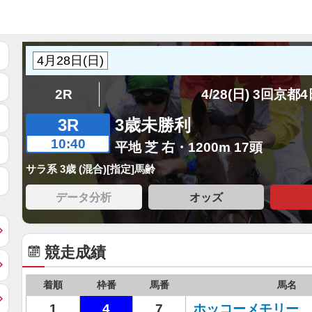
2R
4/28(日) 3回京都
3R
3歳未勝利
10:40
平地 芝 右・1200m 17頭
サラ系 3歳 (混合)[指定]馬齢
データ分析
オッズ
競走成績
着順
枠番
馬番
馬名
1
4
7
ホッコーメモリー