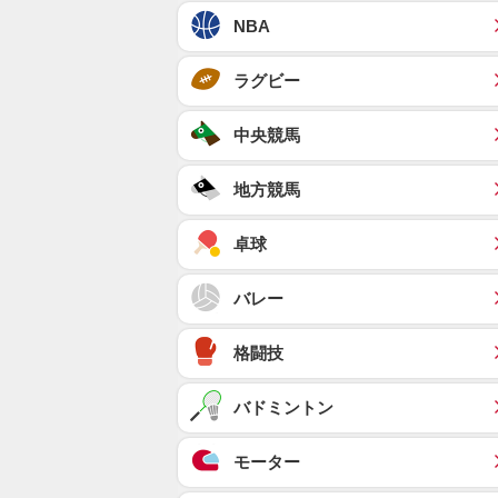
NBA
ラグビー
中央競馬
地方競馬
卓球
バレー
格闘技
バドミントン
モーター