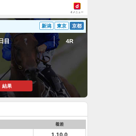
dメニュー
新潟
東京
京都
4日目
4R
結果
着差
1.10.0