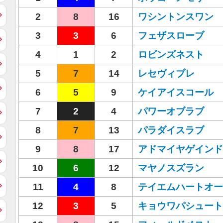
2
8
16
ワシントンスワン
3
3
6
フェザスローブ
4
1
2
ロビンズネスト
5
7
14
レセヴィブレ
6
5
9
ケイアイスコール
7
2
4
パワーオブラブ
8
7
13
パラダイスラブ
9
8
17
アドマイヤゲインド
10
6
12
マヤノスズラン
11
4
8
テイエムハートオー
12
3
5
キョウワパシュート