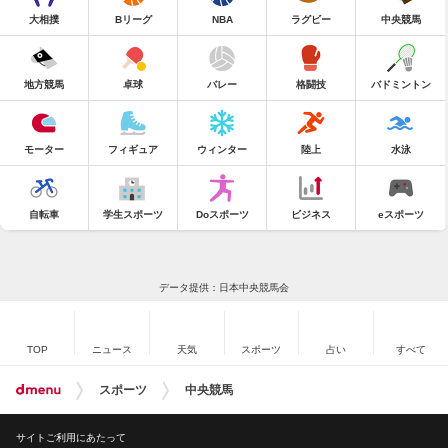
大相撲
Bリーグ
NBA
ラグビー
中央競馬
地方競馬
卓球
バレー
格闘技
バドミントン
モーター
フィギュア
ウィンター
陸上
水泳
自転車
学生スポーツ
Doスポーツ
ビジネス
eスポーツ
データ提供：日本中央競馬会
TOP
ニュース
天気
スポーツ
占い
すべて
スポーツ
中央競馬
サイトご利用にあたって