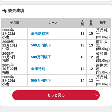
競走成績
人
着
年月日
レース
騎手
気
順
2006年
芹沢 純
1月21日
巌流島特別
18
15
一
小倉
(55.0kg)
2005年
南井 大
12月10日
500万円以下
13
13
志
中京
(55.0kg)
2005年
菊沢 隆
11月5日
500万円以下
13
12
徳
福島
(55.0kg)
2005年
南井 大
10月22日
会津特別
14
12
志
福島
(55.0kg)
2005年
芹沢 純
8月20日
500万円以下
14
13
一
小倉
(55.0kg)
もっと見る