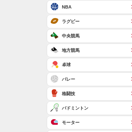
NBA
ラグビー
中央競馬
地方競馬
卓球
バレー
格闘技
バドミントン
モーター