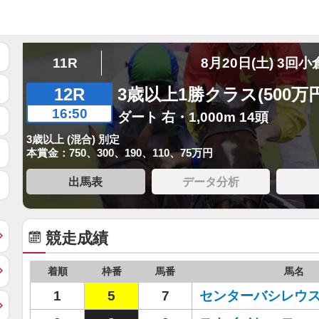
11R
8月20日(土) 3回小
12R
3歳以上1勝クラス(500万
16:50
ダート 右・1,000m 14頭
3歳以上 (混合) 別定
本賞金：750、300、190、110、75万円
出馬表
データ分析
競走成績
着順
枠番
馬番
馬名
1
5
7
センターバシレウ