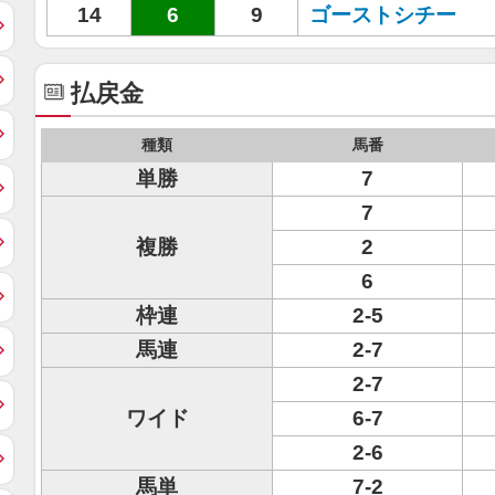
14
6
9
ゴーストシチー
払戻金
種類
馬番
単勝
7
7
複勝
2
6
枠連
2-5
馬連
2-7
2-7
ワイド
6-7
2-6
馬単
7-2