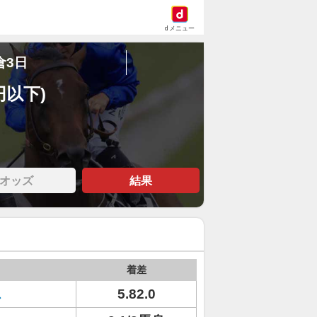
dメニュー
倉3日
円以下)
オッズ
結果
着差
ス
5.82.0