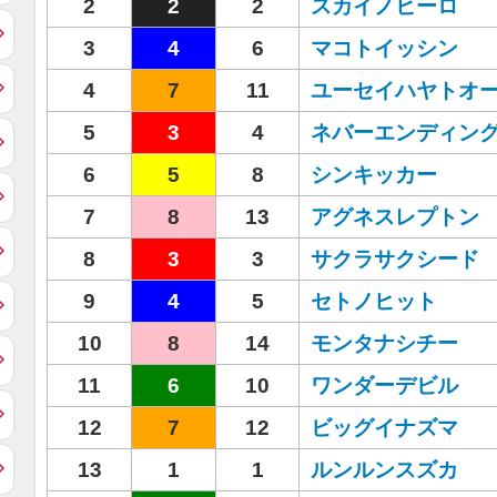
2
2
2
スカイノヒーロ
3
4
6
マコトイッシン
4
7
11
ユーセイハヤトオ
5
3
4
ネバーエンディン
6
5
8
シンキッカー
7
8
13
アグネスレプトン
8
3
3
サクラサクシード
9
4
5
セトノヒット
10
8
14
モンタナシチー
11
6
10
ワンダーデビル
12
7
12
ビッグイナズマ
13
1
1
ルンルンスズカ