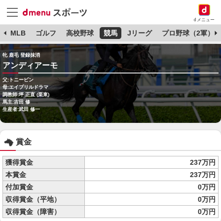
dメニュー
球
MLB
ゴルフ
高校野球
競馬
Jリーグ
プロ野球（2軍）
牝 鹿毛 登録抹消
アンディアーモ
父:トニービン
母:エイプリルドラマ
調教師:坪 正直 (栗東)
馬主:吉田 修
生産者:武田 修一
賞金
獲得賞金
237万円
本賞金
237万円
付加賞金
0万円
収得賞金（平地）
0万円
収得賞金（障害）
0万円