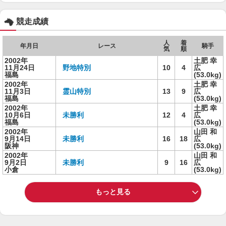
競走成績
人
着
年月日
レース
騎手
気
順
2002年
土肥 幸
11月24日
野地特別
10
4
広
福島
(53.0kg)
2002年
土肥 幸
11月3日
霊山特別
13
9
広
福島
(53.0kg)
2002年
土肥 幸
10月6日
未勝利
12
4
広
福島
(53.0kg)
2002年
山田 和
9月14日
未勝利
16
18
広
阪神
(53.0kg)
2002年
山田 和
9月2日
未勝利
9
16
広
小倉
(53.0kg)
もっと見る