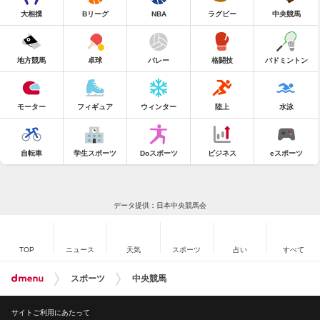
大相撲
Bリーグ
NBA
ラグビー
中央競馬
地方競馬
卓球
バレー
格闘技
バドミントン
モーター
フィギュア
ウィンター
陸上
水泳
自転車
学生スポーツ
Doスポーツ
ビジネス
eスポーツ
データ提供：日本中央競馬会
TOP
ニュース
天気
スポーツ
占い
すべて
スポーツ
中央競馬
サイトご利用にあたって