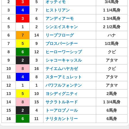
2
3
5
オッティモ
3/4馬身
3
4
7
ヒストリアン
1 1/4馬身
4
3
6
アンディアーモ
1 3/4馬身
5
1
2
シンエイスキャン
2 1/2馬身
6
7
14
リープフローグ
ハナ
7
5
9
プロスパーシチー
1/2馬身
8
6
12
ヒーローワーシップ
クビ
9
2
3
シャコーキャッスル
アタマ
10
8
16
テイエムハヤカゼ
クビ
11
4
8
スターアミュレット
アタマ
12
1
1
パワフルフォンテン
アタマ
13
5
10
ヨシディグニティ
2馬身
14
8
15
サクラトルネード
1 3/4馬身
15
2
4
トーアロブノール
6馬身
16
6
11
ナリタカントリー
6馬身