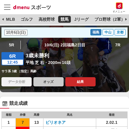
dメニュー
球
MLB
ゴルフ
高校野球
競馬
Jリーグ
プロ野球（2軍）
福島
中山
京都
5R
10/6(日) 2回福島2日目
7R
3歳未勝利
6R
12:45
平地 芝 右・2000m 16頭
サラ系 3歳 ［指定］馬齢
データ分析
オッズ
結果
競走成績
着順
枠番
馬番
馬名
着差
1
7
13
ビリオネア
2.02.1