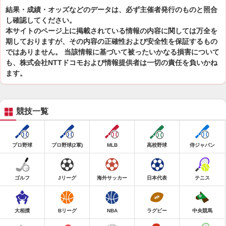
結果・成績・オッズなどのデータは、必ず主催者発行のものと照合
し確認してください。
本サイトのページ上に掲載されている情報の内容に関しては万全を
期しておりますが、その内容の正確性および安全性を保証するもの
ではありません。 当該情報に基づいて被ったいかなる損害について
も、株式会社NTTドコモおよび情報提供者は一切の責任を負いかね
ます。
競技一覧
プロ野球
プロ野球(2軍)
MLB
高校野球
侍ジャパン
ゴルフ
Jリーグ
海外サッカー
日本代表
テニス
大相撲
Bリーグ
NBA
ラグビー
中央競馬