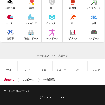
地方競馬
卓球
バレー
格闘技
バドミントン
モーター
フィギュア
ウィンター
陸上
水泳
自転車
学生スポーツ
Doスポーツ
ビジネス
eスポーツ
データ提供：日本中央競馬会
TOP
ニュース
天気
スポーツ
占い
すべて
スポーツ
中央競馬
サイトご利用にあたって
(C) NTT DOCOMO, INC.