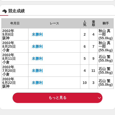
競走成績
人
着
年月日
レース
騎手
気
順
2002年
秋山 真
9月8日
未勝利
2
4
一郎
阪神
(55.0kg)
2002年
秋山 真
8月25日
未勝利
6
7
一郎
小倉
(55.0kg)
2002年
石山 繁
8月11日
未勝利
5
9
(55.0kg)
小倉
2002年
石山 繁
7月20日
未勝利
4
11
(55.0kg)
小倉
2002年
石山 繁
6月22日
未勝利
10
3
(55.0kg)
阪神
もっと見る