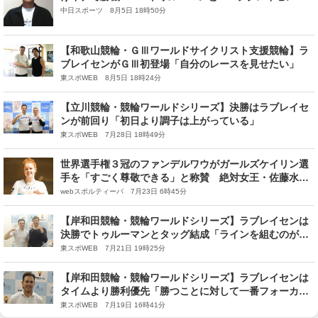
異次元の走り見せるか
中日スポーツ 8月5日 18時50分
【和歌山競輪・ＧⅢワールドサイクリスト支援競輪】ラ
ブレイセンがＧⅢ初登場「自分のレースを見せたい」
東スポWEB 8月5日 18時24分
【立川競輪・競輪ワールドシリーズ】決勝はラブレイセ
ンが前回り「初日より調子は上がっている」
東スポWEB 7月28日 18時49分
世界選手権３冠のファンデルワウがガールズケイリン選
手を「すごく尊敬できる」と称賛 絶対女王・佐藤水菜
の存在も語る
webスポルティーバ 7月23日 6時45分
【岸和田競輪・競輪ワールドシリーズ】ラブレイセンは
決勝でトゥルーマンとタッグ結成「ラインを組むのが夢
だった」
東スポWEB 7月21日 19時25分
【岸和田競輪・競輪ワールドシリーズ】ラブレイセンは
タイムより勝利優先「勝つことに対して一番フォーカス
している」
東スポWEB 7月19日 16時41分