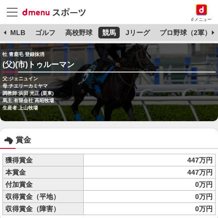
dメニュー
球
MLB
ゴルフ
高校野球
競馬
Jリーグ
プロ野球（2軍）
牡 青鹿毛 登録抹消
(父)(市)トゥルーマン
父:ジェニュイン
母:チエリーカミヤマ
調教師:浜田 光正 (栗東)
馬主:有限会社 高昭牧場
生産者:上山牧場
賞金
獲得賞金
447万円
本賞金
447万円
付加賞金
0万円
収得賞金（平地）
0万円
収得賞金（障害）
0万円