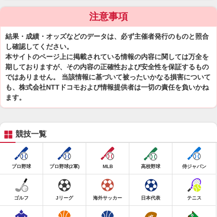
注意事項
結果・成績・オッズなどのデータは、必ず主催者発行のものと照合
し確認してください。
本サイトのページ上に掲載されている情報の内容に関しては万全を
期しておりますが、その内容の正確性および安全性を保証するもの
ではありません。 当該情報に基づいて被ったいかなる損害について
も、株式会社NTTドコモおよび情報提供者は一切の責任を負いかね
ます。
競技一覧
プロ野球
プロ野球(2軍)
MLB
高校野球
侍ジャパン
ゴルフ
Jリーグ
海外サッカー
日本代表
テニス