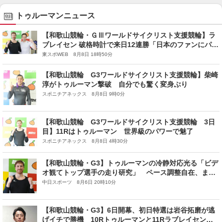
トゥルーマンニュース
【和歌山競輪・ＧⅢワールドサイクリスト支援競輪】ラ
ブレイセン 破格時計で来日12連勝「日本のファンにパワ
ーを見せられて良かった」
東スポWEB 8月8日 18時50分
【和歌山競輪 G3ワールドサイクリスト支援競輪】柴崎
淳がトゥルーマン撃破 自分でも驚く変身ぶり
スポニチアネックス 8月8日 9時0分
【和歌山競輪 G3ワールドサイクリスト支援競輪 3日
目】11Rはトゥルーマン 世界級のパワーで魅了
スポニチアネックス 8月8日 4時30分
【和歌山競輪・G3】トゥルーマンの冷静対応光る「ビデ
オ観てトップ選手の走り研究」 ペース調整自在、まく
りに合わせる「学習が生きた」
中日スポーツ 8月6日 20時10分
【和歌山競輪・G3】6日開幕、初日特選は岩谷拓磨が逃
げイチで勝機 10Rトゥルーマンと11Rラブレイセンは