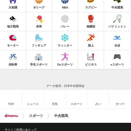
大相撲
Bリーグ
NBA
ラグビー
中央競馬
地方競馬
卓球
バレー
格闘技
バドミントン
モーター
フィギュア
ウィンター
陸上
水泳
自転車
学生スポーツ
Doスポーツ
ビジネス
eスポーツ
データ提供：日本中央競馬会
TOP
ニュース
天気
スポーツ
占い
すべて
スポーツ
中央競馬
サイトご利用にあたって