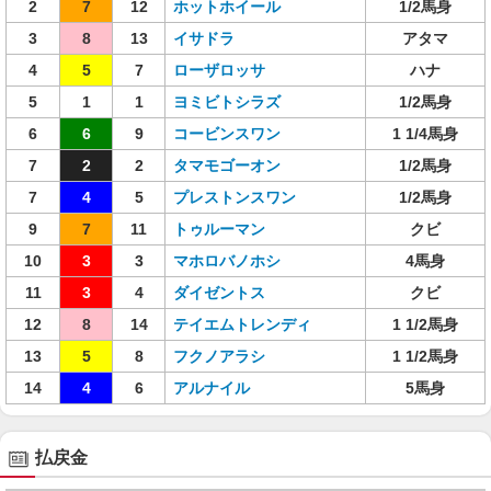
2
7
12
ホットホイール
1/2馬身
3
8
13
イサドラ
アタマ
4
5
7
ローザロッサ
ハナ
5
1
1
ヨミビトシラズ
1/2馬身
6
6
9
コービンスワン
1 1/4馬身
7
2
2
タマモゴーオン
1/2馬身
7
4
5
プレストンスワン
1/2馬身
9
7
11
トゥルーマン
クビ
10
3
3
マホロバノホシ
4馬身
11
3
4
ダイゼントス
クビ
12
8
14
テイエムトレンディ
1 1/2馬身
13
5
8
フクノアラシ
1 1/2馬身
14
4
6
アルナイル
5馬身
払戻金