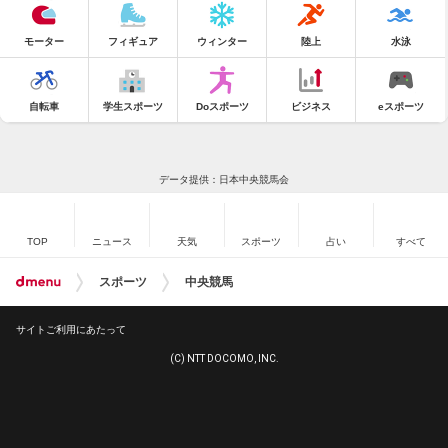
モーター
フィギュア
ウィンター
陸上
水泳
自転車
学生スポーツ
Doスポーツ
ビジネス
eスポーツ
データ提供：日本中央競馬会
TOP
ニュース
天気
スポーツ
占い
すべて
スポーツ
中央競馬
サイトご利用にあたって
(C) NTT DOCOMO, INC.