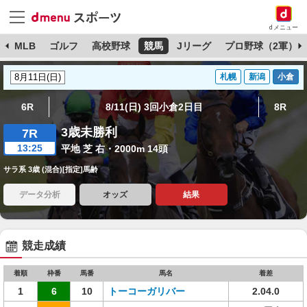
dメニュー
球
MLB
ゴルフ
高校野球
競馬
Jリーグ
プロ野球（2軍）
札幌
新潟
小倉
6R
8/11(日) 3回小倉2日目
8R
3歳未勝利
7R
13:25
平地 芝 右・2000m 14頭
サラ系 3歳 (混合)[指定]馬齢
データ分析
オッズ
結果
競走成績
着順
枠番
馬番
馬名
着差
1
6
10
トーコーガリバー
2.04.0