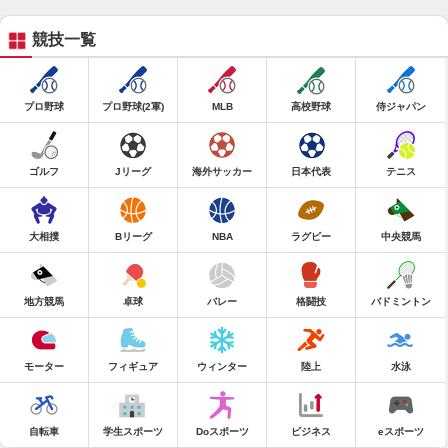
競技一覧
プロ野球
プロ野球(2軍)
MLB
高校野球
侍ジャパン
ゴルフ
Jリーグ
海外サッカー
日本代表
テニス
大相撲
Bリーグ
NBA
ラグビー
中央競馬
地方競馬
卓球
バレー
格闘技
バドミントン
モーター
フィギュア
ウィンター
陸上
水泳
自転車
学生スポーツ
Doスポーツ
ビジネス
eスポーツ