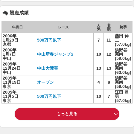
競走成績
人
着
年月日
レース
騎手
気
順
2006年
藤田 伸
1月29日
500万円以下
7
11
二
京都
(57.0kg)
2006年
浜野谷
1月7日
中山新春ジャンプS
10
12
憲尚
中山
(59.0kg)
2005年
浜野谷
12月24日
中山大障害
13
13
憲尚
中山
(63.0kg)
2005年
浜野谷
11月19日
オープン
4
6
憲尚
東京
(59.0kg)
2005年
江田 照
11月5日
500万円以下
10
7
男
東京
(57.0kg)
もっと見る