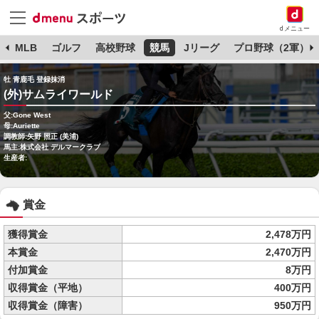
dメニュー
球
MLB
ゴルフ
高校野球
競馬
Jリーグ
プロ野球（2軍）
牡 青鹿毛 登録抹消
(外)サムライワールド
父:Gone West
母:Auriette
調教師:矢野 照正 (美浦)
馬主:株式会社 デルマークラブ
生産者:
賞金
獲得賞金
2,478万円
本賞金
2,470万円
付加賞金
8万円
収得賞金（平地）
400万円
収得賞金（障害）
950万円