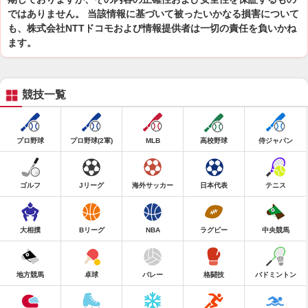
ではありません。 当該情報に基づいて被ったいかなる損害について
も、株式会社NTTドコモおよび情報提供者は一切の責任を負いかね
ます。
競技一覧
プロ野球
プロ野球(2軍)
MLB
高校野球
侍ジャパン
ゴルフ
Jリーグ
海外サッカー
日本代表
テニス
大相撲
Bリーグ
NBA
ラグビー
中央競馬
地方競馬
卓球
バレー
格闘技
バドミントン