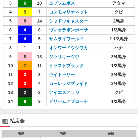
3
6
10
エプソムボス
アタマ
4
5
7
コスモマリオネット
クビ
5
8
14
シャドウキャスター
2馬身
6
4
6
ヴィオラポンポーサ
1/2馬身
7
4
5
サムライワールド
2 1/2馬身
8
1
1
オンワードウシワカ
ハナ
9
8
13
ジツリキーツウ
3/4馬身
10
7
11
トラストブラック
1/2馬身
11
3
3
ヴイトゥリー
3/4馬身
12
3
4
カーレッジプライド
3/4馬身
13
2
2
アイエスアラジ
クビ
14
6
9
ドリームアプローチ
1/2馬身
払戻金
種類
馬番
金額