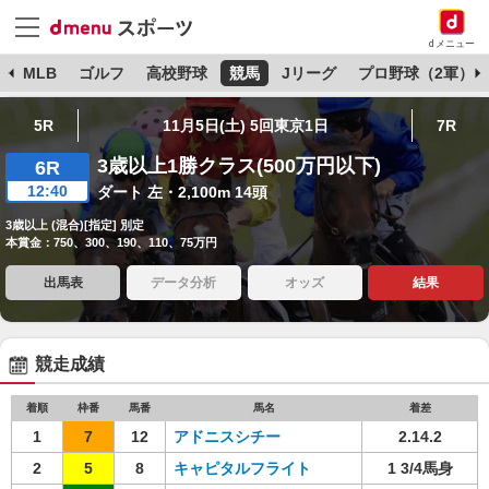
dメニュー
球
MLB
ゴルフ
高校野球
競馬
Jリーグ
プロ野球（2軍）
5R
11月5日(土) 5回東京1日
7R
3歳以上1勝クラス(500万円以下)
6R
12:40
ダート 左・2,100m 14頭
3歳以上 (混合)[指定] 別定
本賞金：750、300、190、110、75万円
出馬表
データ分析
オッズ
結果
競走成績
着順
枠番
馬番
馬名
着差
1
7
12
アドニスシチー
2.14.2
2
5
8
キャピタルフライト
1 3/4馬身