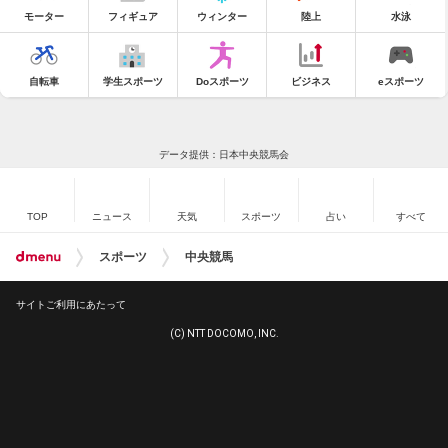
モーター
フィギュア
ウィンター
陸上
水泳
自転車
学生スポーツ
Doスポーツ
ビジネス
eスポーツ
データ提供：日本中央競馬会
TOP
ニュース
天気
スポーツ
占い
すべて
スポーツ
中央競馬
サイトご利用にあたって
(C) NTT DOCOMO, INC.