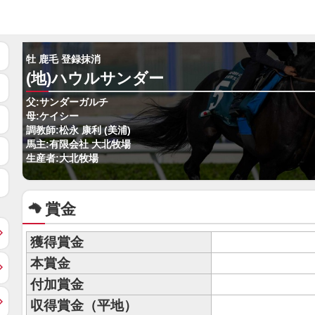
牡 鹿毛 登録抹消
(地)ハウルサンダー
父:サンダーガルチ
母:ケイシー
調教師:松永 康利 (美浦)
馬主:有限会社 大北牧場
生産者:大北牧場
賞金
獲得賞金
本賞金
付加賞金
収得賞金（平地）