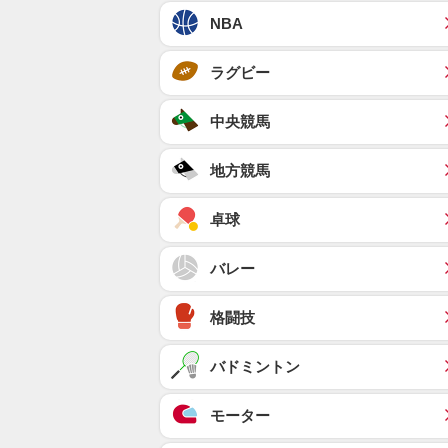
NBA
ラグビー
中央競馬
地方競馬
卓球
バレー
格闘技
バドミントン
モーター