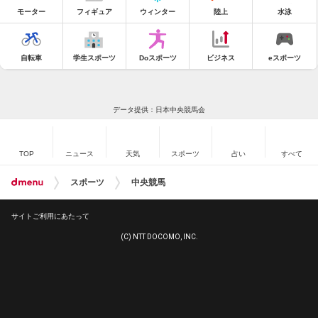
モーター
フィギュア
ウィンター
陸上
水泳
自転車
学生スポーツ
Doスポーツ
ビジネス
eスポーツ
データ提供：日本中央競馬会
TOP
ニュース
天気
スポーツ
占い
すべて
スポーツ
中央競馬
サイトご利用にあたって
(C) NTT DOCOMO, INC.