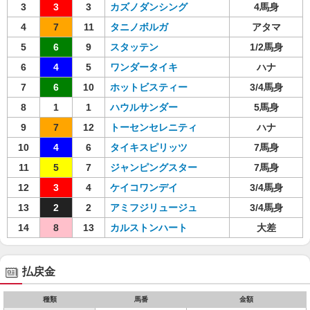
3
3
3
カズノダンシング
4馬身
4
7
11
タニノボルガ
アタマ
5
6
9
スタッテン
1/2馬身
6
4
5
ワンダータイキ
ハナ
7
6
10
ホットビスティー
3/4馬身
8
1
1
ハウルサンダー
5馬身
9
7
12
トーセンセレニティ
ハナ
10
4
6
タイキスピリッツ
7馬身
11
5
7
ジャンピングスター
7馬身
12
3
4
ケイコワンデイ
3/4馬身
13
2
2
アミフジリュージュ
3/4馬身
14
8
13
カルストンハート
大差
払戻金
種類
馬番
金額