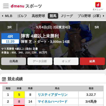
dメニュー
球
MLB
ゴルフ
高校野球
競馬
Jリーグ
プロ野球（2軍）
3R
5月4日(日) 2回東京4日
5R
障害 4歳以上未勝利
4R
11:20
障害 芝 -> ダート・3,000m 14頭
サラ系障害 4歳以上 (混合) 定量
本賞金：850、340、210、130、85万円
出馬表
データ分析
オッズ
結果
競走成績
着順
枠番
馬番
馬名
着差
1
5
8
リスティアダーリン
3.22.7
2
8
14
マイネルハーバード
3/4馬身