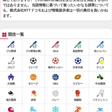
ではありません。 当該情報に基づいて被ったいかなる損害について
も、株式会社NTTドコモおよび情報提供者は一切の責任を負いかね
ます。
競技一覧
プロ野球
プロ野球(2軍)
MLB
高校野球
侍ジャパン
ゴルフ
Jリーグ
海外サッカー
日本代表
テニス
大相撲
Bリーグ
NBA
ラグビー
中央競馬
地方競馬
卓球
バレー
格闘技
バドミントン