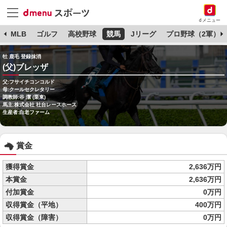
dメニュー
球
MLB
ゴルフ
高校野球
競馬
Jリーグ
プロ野球（2軍）
牡 鹿毛 登録抹消
(父)ブレッザ
父:フサイチコンコルド
母:クールセクレタリー
調教師:谷 潔 (栗東)
馬主:株式会社 社台レースホース
生産者:白老ファーム
賞金
獲得賞金
2,636万円
本賞金
2,636万円
付加賞金
0万円
収得賞金（平地）
400万円
収得賞金（障害）
0万円