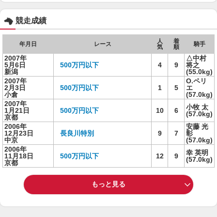
競走成績
人
着
年月日
レース
騎手
気
順
2007年
△中村
5月6日
500万円以下
4
9
将之
新潟
(55.0kg)
2007年
O.ペリ
2月3日
500万円以下
1
5
エ
小倉
(57.0kg)
2007年
小牧 太
1月21日
500万円以下
10
6
(57.0kg)
京都
2006年
安藤 光
12月23日
長良川特別
9
7
彰
中京
(57.0kg)
2006年
幸 英明
11月18日
500万円以下
12
9
(57.0kg)
京都
もっと見る