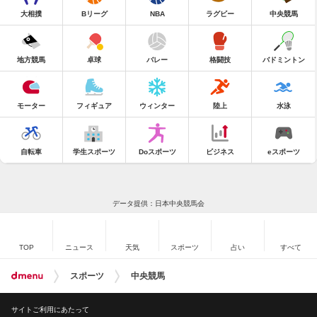
大相撲
Bリーグ
NBA
ラグビー
中央競馬
地方競馬
卓球
バレー
格闘技
バドミントン
モーター
フィギュア
ウィンター
陸上
水泳
自転車
学生スポーツ
Doスポーツ
ビジネス
eスポーツ
データ提供：日本中央競馬会
TOP
ニュース
天気
スポーツ
占い
すべて
スポーツ
中央競馬
サイトご利用にあたって