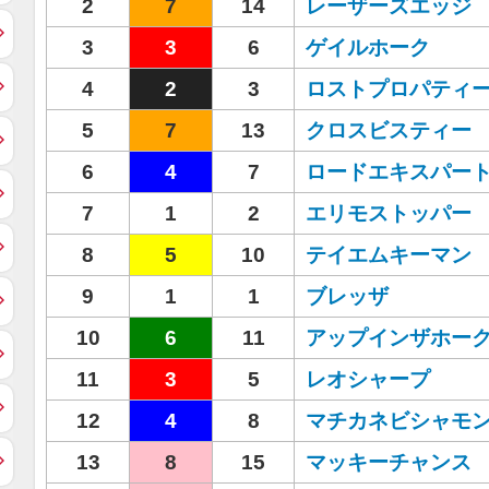
2
7
14
レーザーズエッジ
3
3
6
ゲイルホーク
4
2
3
ロストプロパティ
5
7
13
クロスビスティー
6
4
7
ロードエキスパー
7
1
2
エリモストッパー
8
5
10
テイエムキーマン
9
1
1
ブレッザ
10
6
11
アップインザホー
11
3
5
レオシャープ
12
4
8
マチカネビシャモ
13
8
15
マッキーチャンス