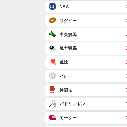
NBA
ラグビー
中央競馬
地方競馬
卓球
バレー
格闘技
バドミントン
モーター