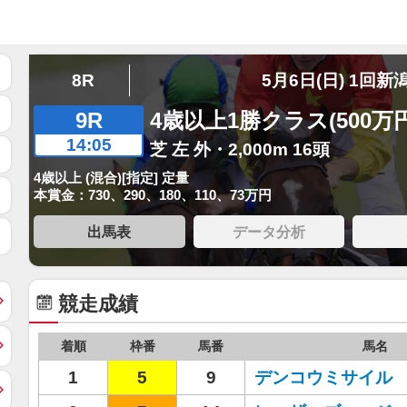
8R
5月6日(日) 1回新
9R
4歳以上1勝クラス(500万
14:05
芝 左 外・2,000m 16頭
4歳以上 (混合)[指定] 定量
本賞金：730、290、180、110、73万円
出馬表
データ分析
競走成績
着順
枠番
馬番
馬名
1
5
9
デンコウミサイル