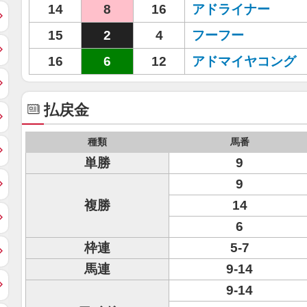
14
8
16
アドライナー
15
2
4
フーフー
16
6
12
アドマイヤコング
払戻金
種類
馬番
単勝
9
9
複勝
14
6
枠連
5-7
馬連
9-14
9-14