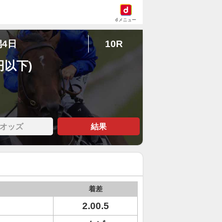
dメニュー
潟4日
10R
円以下)
オッズ
結果
着差
2.00.5