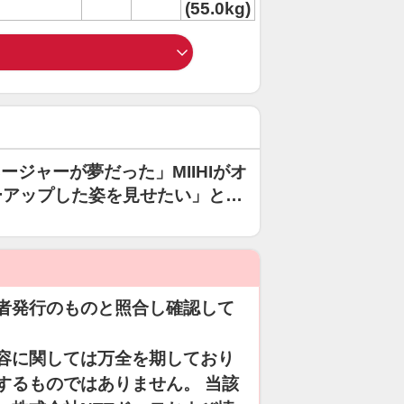
(55.0kg)
ネージャーが夢だった」MIIHIがオ
ーアップした姿を見せたい」と京
明かす
者発行のものと照合し確認して
容に関しては万全を期しており
するものではありません。 当該