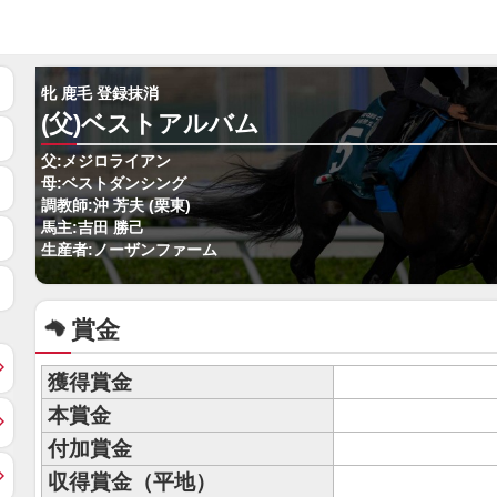
牝 鹿毛 登録抹消
(父)ベストアルバム
父:メジロライアン
母:ベストダンシング
調教師:沖 芳夫 (栗東)
馬主:吉田 勝己
生産者:ノーザンファーム
賞金
獲得賞金
本賞金
付加賞金
収得賞金（平地）