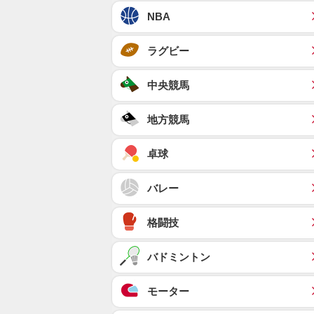
NBA
ラグビー
中央競馬
地方競馬
卓球
バレー
格闘技
バドミントン
モーター