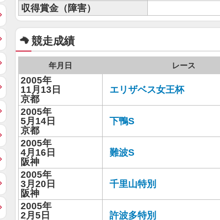
収得賞金（障害）
競走成績
年月日
レース
2005年
11月13日
エリザベス女王杯
京都
2005年
5月14日
下鴨S
京都
2005年
4月16日
難波S
阪神
2005年
3月20日
千里山特別
阪神
2005年
2月5日
許波多特別