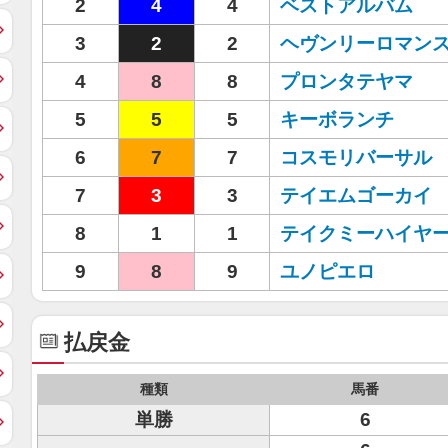
2
4
4
ベストアルバム
3
2
2
ヘヴンリーロマン
4
8
8
プロンタテヤマ
5
5
5
キーボランチ
6
7
7
コスモリバーサル
7
3
3
テイエムゴーカイ
8
1
1
テイクミーハイヤ
9
8
9
ユノピエロ
払戻金
種類
馬番
単勝
6