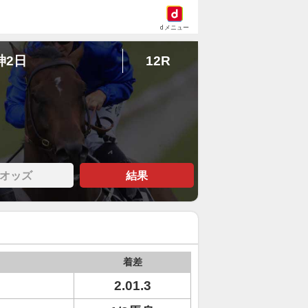
dメニュー
神2日
12R
オッズ
結果
着差
2.01.3