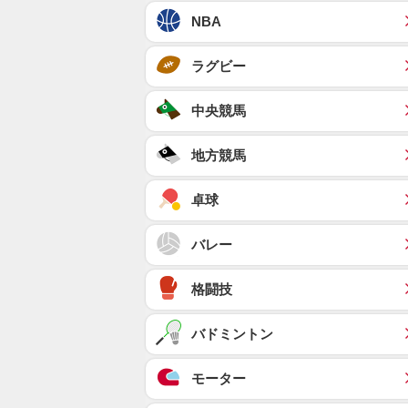
NBA
ラグビー
中央競馬
地方競馬
卓球
バレー
格闘技
バドミントン
モーター