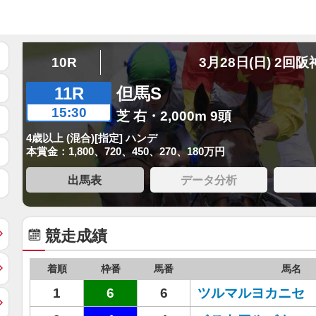
10R
3月28日(日) 2回阪
11R
但馬S
15:30
芝 右・2,000m 9頭
4歳以上 (混合)[指定] ハンデ
本賞金：1,800、720、450、270、180万円
出馬表
データ分析
競走成績
着順
枠番
馬番
馬名
1
6
6
ツルマルヨカニセ