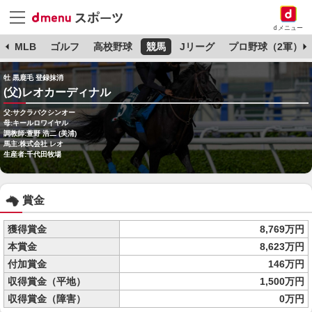
dメニュー
球
MLB
ゴルフ
高校野球
競馬
Jリーグ
プロ野球（2軍）
牡 黒鹿毛 登録抹消
(父)レオカーディナル
父:サクラバクシンオー
母:キールロワイヤル
調教師:萱野 浩二 (美浦)
馬主:株式会社 レオ
生産者:千代田牧場
賞金
獲得賞金
8,769万円
本賞金
8,623万円
付加賞金
146万円
収得賞金（平地）
1,500万円
収得賞金（障害）
0万円