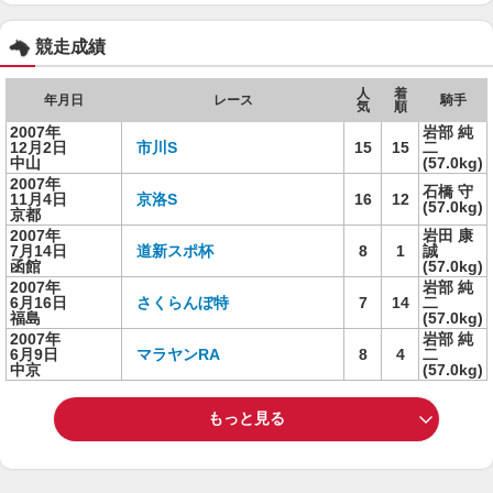
競走成績
人
着
年月日
レース
騎手
気
順
2007年
岩部 純
12月2日
市川S
15
15
二
中山
(57.0kg)
2007年
石橋 守
11月4日
京洛S
16
12
(57.0kg)
京都
2007年
岩田 康
7月14日
道新スポ杯
8
1
誠
函館
(57.0kg)
2007年
岩部 純
6月16日
さくらんぼ特
7
14
二
福島
(57.0kg)
2007年
岩部 純
6月9日
マラヤンRA
8
4
二
中京
(57.0kg)
もっと見る