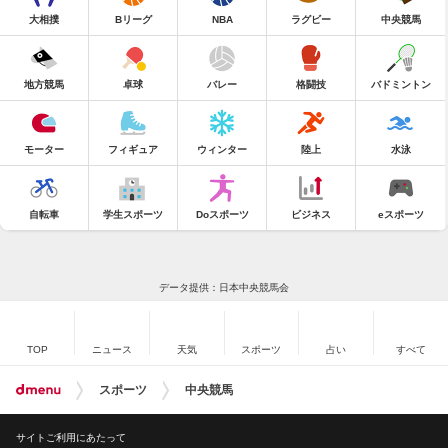
大相撲
Bリーグ
NBA
ラグビー
中央競馬
地方競馬
卓球
バレー
格闘技
バドミントン
モーター
フィギュア
ウィンター
陸上
水泳
自転車
学生スポーツ
Doスポーツ
ビジネス
eスポーツ
データ提供：日本中央競馬会
TOP
ニュース
天気
スポーツ
占い
すべて
スポーツ
中央競馬
サイトご利用にあたって