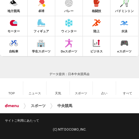
地方競馬
卓球
バレー
格闘技
バドミントン
モーター
フィギュア
ウィンター
陸上
水泳
自転車
学生スポーツ
Doスポーツ
ビジネス
eスポーツ
データ提供：日本中央競馬会
TOP
ニュース
天気
スポーツ
占い
すべて
スポーツ
中央競馬
サイトご利用にあたって
(C) NTT DOCOMO, INC.