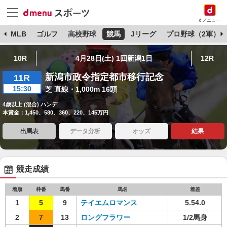
dメニュー
球
MLB
ゴルフ
高校野球
競馬
Jリーグ
プロ野球（2軍）
10R
4月28日(土) 1回新潟1日
12R
新潟市政令指定都市移行記念
11R
15:30
芝 直線・1,000m 16頭
4歳以上 (混合) ハンデ
本賞金：1,450、580、360、220、145万円
出馬表
データ分析
オッズ
結果
競走成績
着順
枠番
馬番
馬名
着差
1
5
9
テイエムロマンス
5.54.0
2
7
13
ロングフラワー
1/2馬身