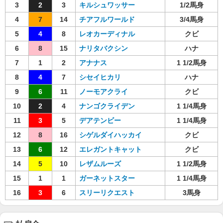
3
2
3
キルシュワッサー
1/2馬身
4
7
14
チアフルワールド
3/4馬身
5
4
8
レオカーディナル
クビ
6
8
15
ナリタバクシン
ハナ
7
1
2
アナナス
1 1/2馬身
8
4
7
シセイヒカリ
ハナ
9
6
11
ノーモアクライ
クビ
10
2
4
ナンゴクライデン
1 1/4馬身
11
3
5
デアテンビー
1 1/4馬身
12
8
16
シゲルダイハッカイ
クビ
13
6
12
エレガントキャット
クビ
14
5
10
レザムルーズ
1 1/2馬身
15
1
1
ガーネットスター
1 1/4馬身
16
3
6
スリーリクエスト
3馬身