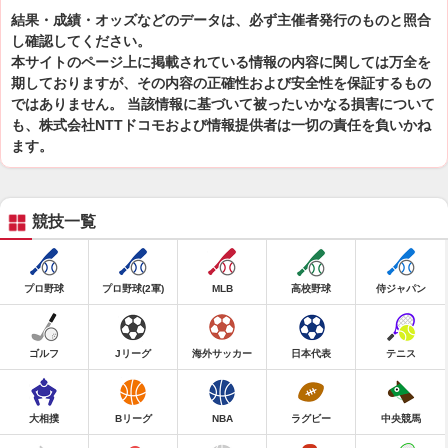
結果・成績・オッズなどのデータは、必ず主催者発行のものと照合
し確認してください。
本サイトのページ上に掲載されている情報の内容に関しては万全を
期しておりますが、その内容の正確性および安全性を保証するもの
ではありません。 当該情報に基づいて被ったいかなる損害について
も、株式会社NTTドコモおよび情報提供者は一切の責任を負いかね
ます。
競技一覧
プロ野球
プロ野球(2軍)
MLB
高校野球
侍ジャパン
ゴルフ
Jリーグ
海外サッカー
日本代表
テニス
大相撲
Bリーグ
NBA
ラグビー
中央競馬