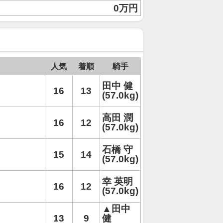
0万円
人気
着順
騎手
田中 健
16
13
(57.0kg)
高田 潤
16
12
(57.0kg)
石橋 守
15
14
(57.0kg)
幸 英明
16
12
(57.0kg)
▲田中
13
9
健