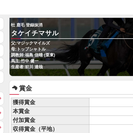
牡 鹿毛 登録抹消
タケイチマサル
父:マジックマイルズ
母:トップシャトル
調教師:福島 信晴 (栗東)
馬主:竹中 健一
生産者:前川 達哉
賞金
獲得賞金
本賞金
付加賞金
収得賞金（平地）