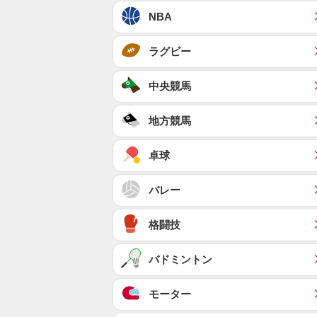
NBA
ラグビー
中央競馬
地方競馬
卓球
バレー
格闘技
バドミントン
モーター