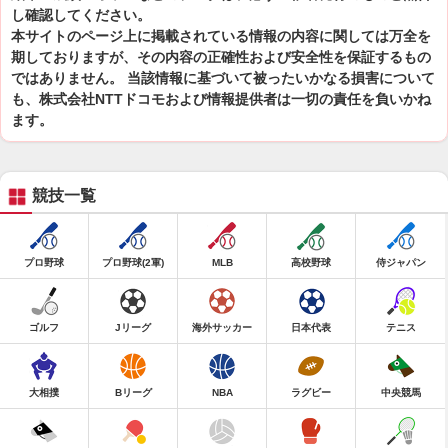
し確認してください。
本サイトのページ上に掲載されている情報の内容に関しては万全を
期しておりますが、その内容の正確性および安全性を保証するもの
ではありません。 当該情報に基づいて被ったいかなる損害について
も、株式会社NTTドコモおよび情報提供者は一切の責任を負いかね
ます。
競技一覧
プロ野球
プロ野球(2軍)
MLB
高校野球
侍ジャパン
ゴルフ
Jリーグ
海外サッカー
日本代表
テニス
大相撲
Bリーグ
NBA
ラグビー
中央競馬