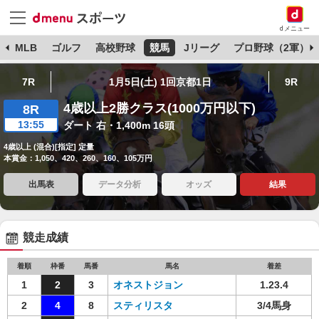
dメニュー
球
MLB
ゴルフ
高校野球
競馬
Jリーグ
プロ野球（2軍）
7R
1月5日(土) 1回京都1日
9R
4歳以上2勝クラス(1000万円以下)
8R
13:55
ダート 右・1,400m 16頭
4歳以上 (混合)[指定] 定量
本賞金：1,050、420、260、160、105万円
出馬表
データ分析
オッズ
結果
競走成績
着順
枠番
馬番
馬名
着差
1
2
3
オネストジョン
1.23.4
2
4
8
スティリスタ
3/4馬身