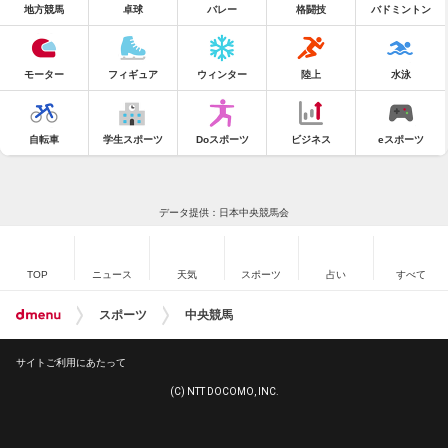
地方競馬
卓球
バレー
格闘技
バドミントン
モーター
フィギュア
ウィンター
陸上
水泳
自転車
学生スポーツ
Doスポーツ
ビジネス
eスポーツ
データ提供：日本中央競馬会
TOP
ニュース
天気
スポーツ
占い
すべて
スポーツ
中央競馬
サイトご利用にあたって
(C) NTT DOCOMO, INC.