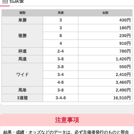
払戻金
種類
馬番
金額
単勝
3
430円
3
180円
複勝
8
230円
4
910円
枠連
2-4
780円
馬連
3-8
1,420円
3-8
550円
ワイド
3-4
2,410円
4-8
3,460円
馬単
3-8
2,490円
3連複
3-4-8
16,510円
注意事項
結果・成績・オッズなどのデータは、必ず主催者発行のものと照合