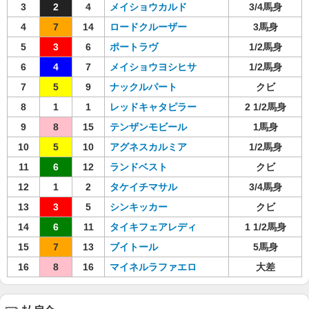
3
2
4
メイショウカルド
3/4馬身
4
7
14
ロードクルーザー
3馬身
5
3
6
ポートラヴ
1/2馬身
6
4
7
メイショウヨシヒサ
1/2馬身
7
5
9
ナックルパート
クビ
8
1
1
レッドキャタピラー
2 1/2馬身
9
8
15
テンザンモビール
1馬身
10
5
10
アグネスカルミア
1/2馬身
11
6
12
ランドベスト
クビ
12
1
2
タケイチマサル
3/4馬身
13
3
5
シンキッカー
クビ
14
6
11
タイキフェアレディ
1 1/2馬身
15
7
13
ブイトール
5馬身
16
8
16
マイネルラファエロ
大差